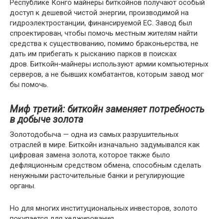
Республике Конго майнеры биткойнов получают особый
доступ к дешевой чистой энергии, производимой на
гидроэлектростанции, финансируемой ЕС. Завод был
спроектирован, чтобы помочь местным жителям найти
средства к существованию, помимо браконьерства, не
дать им прибегать к рысканию парков в поисках
дров. Биткойн-майнеры используют армии компьютерных
серверов, а не бывших комбатантов, которым завод мог
бы помочь.
Миф третий: биткойн заменяет потребность
в добыче золота
Золотодобыча — одна из самых разрушительных
отраслей в мире. Биткойн изначально задумывался как
цифровая замена золота, которое также было
дефляционным средством обмена, способным сделать
ненужными расточительные банки и регулирующие
органы.
Но для многих институциональных инвесторов, золото
покупается для хеджирования