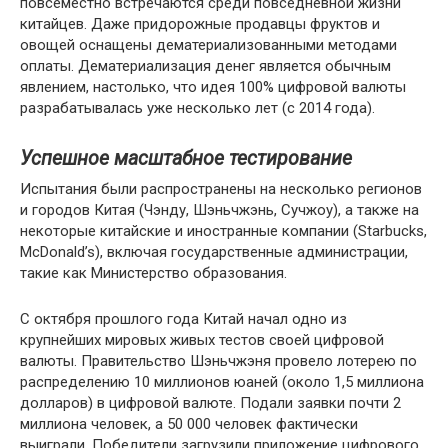
повсеместно встречаются среди повседневной жизни
китайцев. Даже придорожные продавцы фруктов и
овощей оснащены дематериализованными методами
оплаты. Дематериализация денег является обычным
явлением, настолько, что идея 100% цифровой валюты
разрабатывалась уже несколько лет (с 2014 года).
Успешное масштабное тестирование
Испытания были распространены на несколько регионов
и городов Китая (Чэнду, Шэньчжэнь, Сучжоу), а также на
некоторые китайские и иностранные компании (Starbucks,
McDonald’s), включая государственные администрации,
такие как Министерство образования.
С октября прошлого года Китай начал одно из
крупнейших мировых живых тестов своей цифровой
валюты.
Правительство Шэньчжэня провело лотерею по
распределению 10 миллионов юаней (около 1,5 миллиона
долларов) в цифровой валюте. Подали заявки почти 2
миллиона человек, а 50 000 человек фактически
выиграли. Победители загрузили приложение цифрового