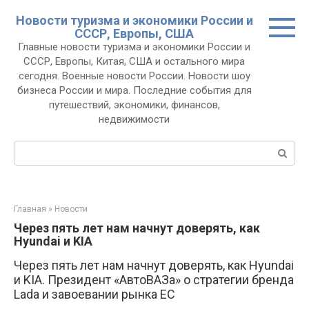
Перейти
Новости туризма и экономики России и
к
СССР, Европы, США
контенту
Главные новости туризма и экономики России и
СССР, Европы, Китая, США и остального мира
сегодня. Военные новости России. Новости шоу
бизнеса России и мира. Последние события для
путешествий, экономики, финансов,
недвижимости
Поиск:
Главная
»
Новости
Через пять лет нам начнут доверять, как
Hyundai и KIA
Через пять лет нам начнут доверять, как Hyundai
и KIA. Президент «АвтоВАЗа» о стратегии бренда
Lada и завоевании рынка ЕС