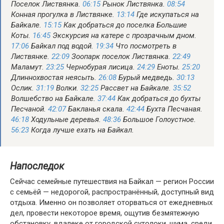
Поселок Листвянка.
06:15
Рынок Листвянка.
08:54
Конная прогулка в Листвянке.
13:14
Где искупаться на
Байкале.
15:15
Как добраться до поселка Большие
Коты.
16:45
Экскурсия на катере с прозрачным дном.
17:06
Байкал под водой.
19:34
Что посмотреть в
Листвянке.
22:09
Зоопарк поселок Листвянка.
22:49
Маламут.
23:25
Чернобурая лисица.
24:29
Еноты.
25:20
Длиннохвостая неясыть.
26:08
Бурый медведь.
30:13
Ослик.
31:19
Волки.
32:25
Рассвет на Байкале.
35:52
Волшебство на Байкале.
37:44
Как добраться до бухты
Песчаной.
42:07
Бакланья скала.
42:44
Бухта Песчаная.
46:18
Ходульные деревья.
48:36
Большое Голоустное.
56:23
Когда лучше ехать на Байкал.
Напоследок
Сейчас семейные путешествия на Байкал — регион России
с семьёй — недорогой, распространённый, доступный вид
отдыха. Именно он позволяет оторваться от ежедневных
дел, провести некоторое время, ощутив безмятежную
обстановку, вдалеке от городской сутолоки, шума, среди