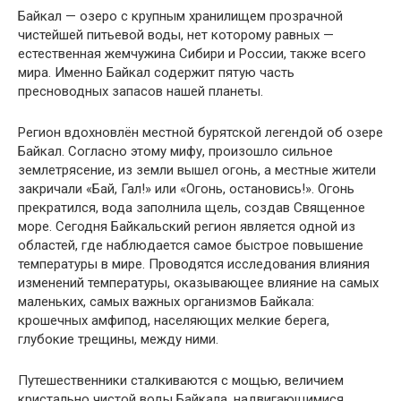
Байкал — озеро с крупным хранилищем прозрачной
чистейшей питьевой воды, нет которому равных —
естественная жемчужина Сибири и России, также всего
мира. Именно Байкал содержит пятую часть
пресноводных запасов нашей планеты.
Регион вдохновлён местной бурятской легендой об озере
Байкал. Согласно этому мифу, произошло сильное
землетрясение, из земли вышел огонь, а местные жители
закричали «Бай, Гал!» или «Огонь, остановись!». Огонь
прекратился, вода заполнила щель, создав Священное
море. Сегодня Байкальский регион является одной из
областей, где наблюдается самое быстрое повышение
температуры в мире. Проводятся исследования влияния
изменений температуры, оказывающее влияние на самых
маленьких, самых важных организмов Байкала:
крошечных амфипод, населяющих мелкие берега,
глубокие трещины, между ними.
Путешественники сталкиваются с мощью, величием
кристально чистой воды Байкала, надвигающимися