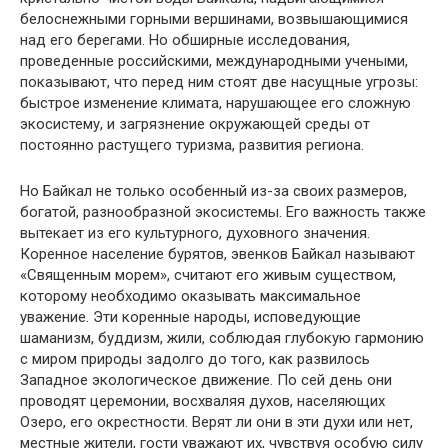
белоснежными горными вершинами, возвышающимися
над его берегами. Но обширные исследования,
проведенные российскими, международными учеными,
показывают, что перед ним стоят две насущные угрозы:
быстрое изменение климата, нарушающее его сложную
экосистему, и загрязнение окружающей среды от
постоянно растущего туризма, развития региона.
Но Байкал не только особенный из-за своих размеров,
богатой, разнообразной экосистемы. Его важность также
вытекает из его культурного, духовного значения.
Коренное население бурятов, эвенков Байкал называют
«Священным морем», считают его живым существом,
которому необходимо оказывать максимальное
уважение. Эти коренные народы, исповедующие
шаманизм, буддизм, жили, соблюдая глубокую гармонию
с миром природы задолго до того, как развилось
Западное экологическое движение. По сей день они
проводят церемонии, восхваляя духов, населяющих
Озеро, его окрестности. Верят ли они в эти духи или нет,
местные жители, гости уважают их, чувствуя особую силу