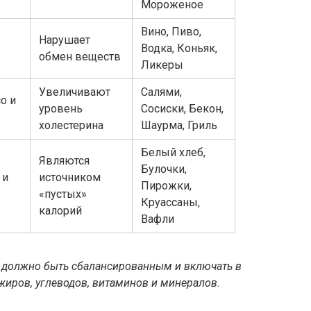
Мороженое
Вино, Пиво,
Нарушает
Водка, Коньяк,
обмен веществ
Ликеры
Увеличивают
Салями,
о и
уровень
Сосиски, Бекон,
холестерина
Шаурма, Гриль
Белый хлеб,
Являются
Булочки,
 и
источником
Пирожки,
«пустых»
Круассаны,
калорий
Вафли
 должно быть сбалансированным и включать в
жиров, углеводов, витаминов и минералов.