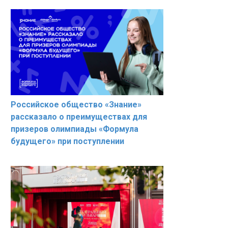
Российское общество «Знание»
рассказало о преимуществах для
призеров олимпиады «Формула
будущего» при поступлении