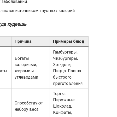
 заболеваний.
ляются источником «пустых» калорий.
гда худеешь
Причина
Примеры блюд
Гамбургеры,
Богаты
Чизбургеры,
калориями,
Хот-доги,
каты
жирами и
Пицца, Лапша
углеводами
быстрого
приготовления
Торты,
Пирожные,
Способствуют
Шоколад,
набору веса
Конфеты,