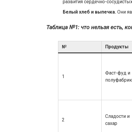
развития сердечно-сосудистых
Белый хлеб и выпечка.
Они яв
Таблица №1: что нельзя есть, ко
№
Продукты
Фаст-фуд и
1
полуфабри
Сладости и
2
сахар