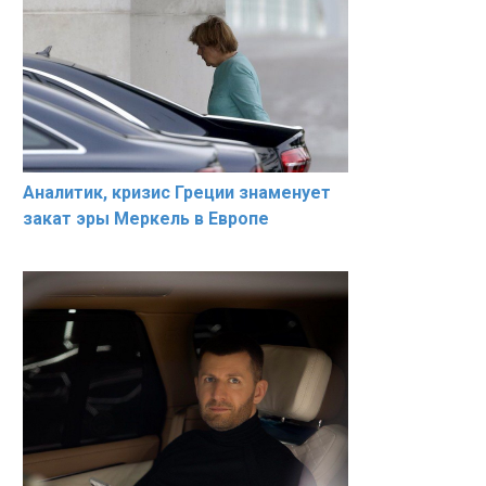
Аналитик, кризис Греции знаменует
закат эры Меркель в Европе