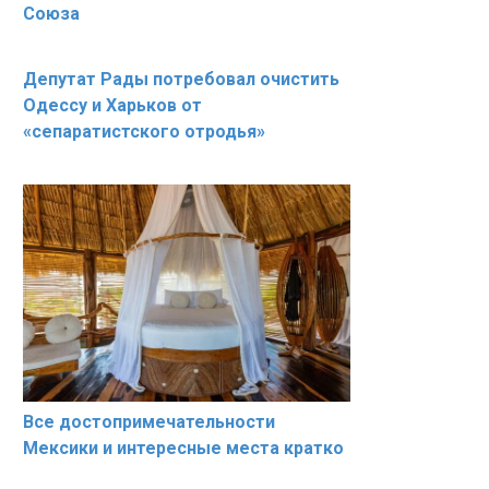
Союза
Депутат Рады потребовал очистить
Одессу и Харьков от
«сепаратистского отродья»
Все достопримечательности
Мексики и интересные места кратко