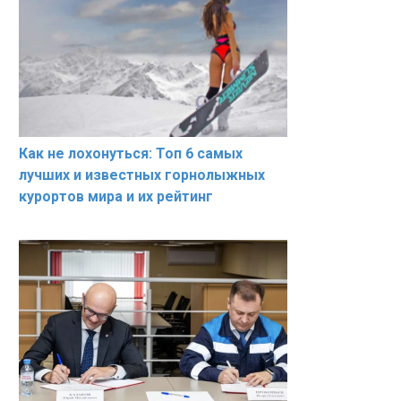
Как не лохонуться: Топ 6 самых
лучших и известных горнолыжных
курортов мира и их рейтинг