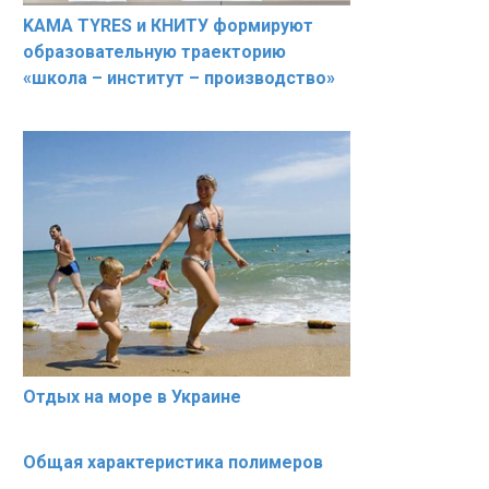
KAMA TYRES и КНИТУ формируют
образовательную траекторию
«школа – институт – производство»
Отдых на море в Украине
Общая характеристика полимеров