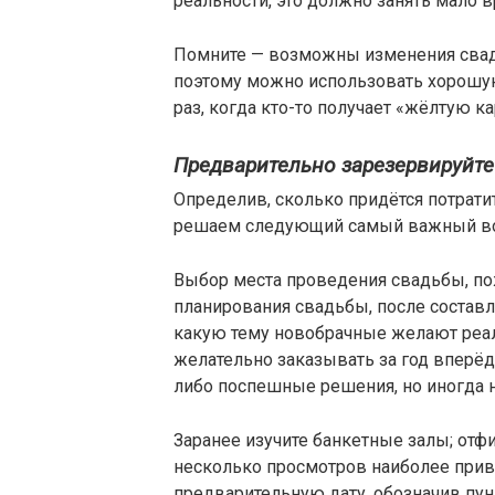
реальности, это должно занять мало 
Помните — возможны изменения свадеб
поэтому можно использовать хорошую
раз, когда кто-то получает «жёлтую ка
Предварительно зарезервируйте
Определив, сколько придётся потрати
решаем следующий самый важный во
Выбор места проведения свадьбы, по
планирования свадьбы, после составл
какую тему новобрачные желают реа
желательно заказывать за год вперёд
либо поспешные решения, но иногда 
Заранее изучите банкетные залы; отф
несколько просмотров наиболее привл
предварительную дату, обозначив пун