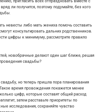
лению, пригласить всех отпраздновать вместе с
ряд ли получится, поэтому подумайте, без кого
адьбы.
ать невесты либо мать жениха помочь составить
 смогут консультировать дальних родственников.
вести цифры к минимуму, рассмотрите правило
стей, новобрачные делают один шаг ближе, решая
 проведения свадьбы?
у свадьбу, но теперь пришла пора планирования
 Такое время провождения покажется менее
сколько цифр, которые составят общий расход
заплатит, затем расставьте приоритеты по
ные исследования, сохраняйте чувство