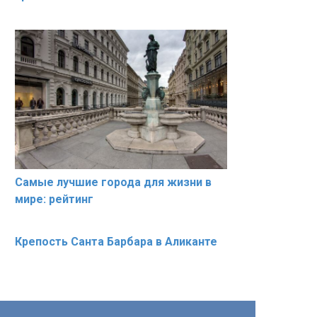
Самые лучшие города для жизни в
мире: рейтинг
Крепость Санта Барбара в Аликанте