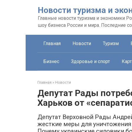
Перейти
Новости туризма и эко
к
контенту
Главные новости туризма и экономики Рос
шоу бизнеса России и мира. Последние с
Главная
Новости
Туризм
Бизнес
Здоровье и спорт
Карт
Главная
»
Новости
Депутат Рады потреб
Харьков от «сепарати
Депутат Верховной Рады Андре
жесткие меры для уничтожения 
Почему украинские силовики б