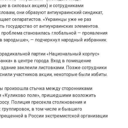
щие в силовых акциях) и сотрудниками
словам, они образуют антиукраинский синдикат,
щает сепаратистов. «Украинцы уже не раз
ть государство от антиукраинских элементов.
а проблема становилась глобальной — проявления
 в зародыше», — подчеркнул народный избранник.
ворадикальной партии «Национальный корпус»
анка» в центре города. Вход в помещение
здание заклеили листовками. Позже сотрудники
снили участников акции, некоторые были избиты.
авы произошла стычка между сторонниками
я «Куликово поле», пришедшими возложить
росу. Полиция пресекла столкновения и
 группировок, в том числе и бывшего
апрещенной в России экстремистской организации