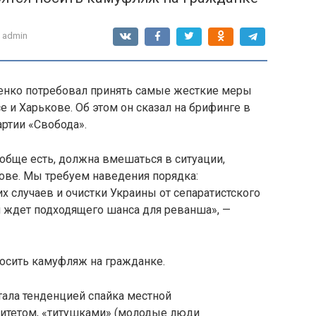
admin
енко потребовал принять самые жесткие меры
 и Харькове. Об этом он сказал на брифинге в
артии «Свобода».
ообще есть, должна вмешаться в ситуации,
ове. Мы требуем наведения порядка:
х случаев и очистки Украины от сепаратистского
 и ждет подходящего шанса для реванша», —
носить камуфляж на гражданке.
стала тенденцией спайка местной
литетом, «титушками» (молодые люди