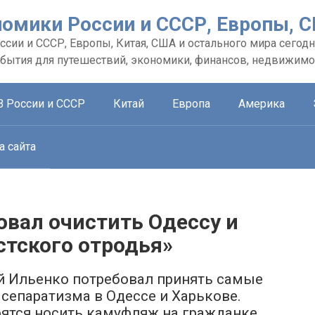
номики России и СССР, Европы, 
сии и СССР, Европы, Китая, США и остального мира сегодн
обытия для путешествий, экономики, финансов, недвижимо
В России и СССР
Китай
Европа
Америка
а сайта
овал очистить Одессу и
стского отродья»
й Ильенко потребовал принять самые
сепаратизма в Одессе и Харькове.
оятся носить камуфляж на гражданке