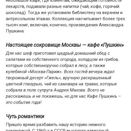
небольшое кафе, где клиентам, ожидающим готовности
лекарств, подавали разные напитки (чай, кофе, горячий
шоколад). Тогда же установили ​​библиотеку на верхнем и
антресольном этажах. Коллекция насчитывает более трех
тысяч книг, включая, конечно, произведения Александра
Пушкина.
Настоящее сокровище Москвы — кафе «Пушкин»
Для нас шеф приготовил щедрый домашний обед с
салатами из собственного огорода, холодцом из грибов,
которые собственноручно собрал в лесу, а также
кулебякой «Москва-Париж». Всех гостей вечера ждал
творожный десерт «Гжель», вручную раскрашенный
цветной глазурью, чай из самовара на травах, которые
собрала в поле супруга Андрея Махова. Всего не
расскажешь и не покажешь, но для нас Кафе Пушкинъ –
это событие года!
Чуть романтики
Пришло время разбавить нашу историю немного
романтикой. С 1960-х в СССР выступал известный