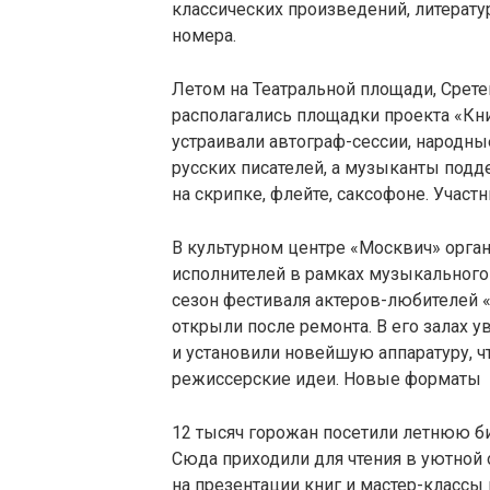
классических произведений, литерат
номера.
Летом на Театральной площади, Срет
располагались площадки проекта «Кн
устраивали автограф-сессии, народны
русских писателей, а музыканты под
на скрипке, флейте, саксофоне. Участ
В культурном центре «Москвич» орга
исполнителей в рамках музыкального
сезон фестиваля актеров-любителей «
открыли после ремонта. В его залах 
и установили новейшую аппаратуру, 
режиссерские идеи. Новые форматы
12 тысяч горожан посетили летнюю б
Сюда приходили для чтения в уютной 
на презентации книг и мастер-классы 