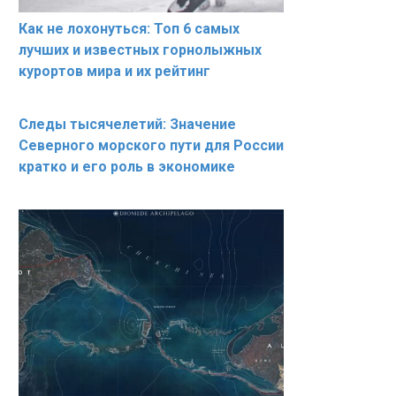
Как не лохонуться: Топ 6 самых
лучших и известных горнолыжных
курортов мира и их рейтинг
Следы тысячелетий: Значение
Северного морского пути для России
кратко и его роль в экономике