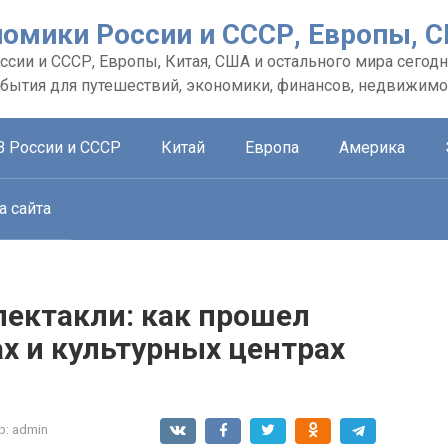
номики России и СССР, Европы, 
сии и СССР, Европы, Китая, США и остального мира сегодн
обытия для путешествий, экономики, финансов, недвижимо
В России и СССР
Китай
Европа
Америка
а сайта
пектакли: как прошел
ах и культурных центрах
р:
admin