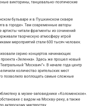
урные викторины, танцевально-поэтические
енском бульваре и в Пушкинском сквере
ига в городе». Там современные авторы
е артисты читали фрагменты из сочинений
держивали творческую атмосферу игрой
никами мероприятий стали 600 тысяч человек.
низовали серию концертов начинающих
 проекта «Зеленка». Здесь же прошел новый
Театральный “Москвич”». В начале года центр
увеличили количество зрительских мест
что позволило воплощать самые сложные
иблиотеку в музее-заповеднике «Коломенское».
обстановке с видом на Москву-реку, а также
по актерскому мастерству.