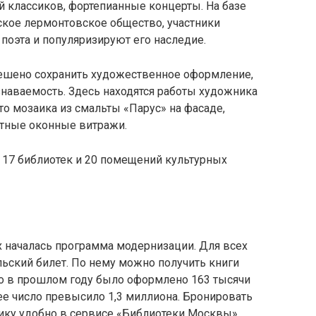
й классиков, фортепианные концерты. На базе
кое лермонтовское общество, участники
 поэта и популяризируют его наследие.
ешено сохранить художественное оформление,
наваемость. Здесь находятся работы художника
о мозаика из смальты «Парус» на фасаде,
етные оконные витражи.
и 17 библиотек и 20 помещений культурных
х началась программа модернизации. Для всех
ьский билет. По нему можно получить книги
ко в прошлом году было оформлено 163 тысячи
ее число превысило 1,3 миллиона. Бронировать
ику удобно в сервисе «Библиотеки Москвы»,