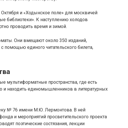
я Октября и «Ходынское поле» для москвичей
ые библиотеки». К наступлению холодов
ртно проводить время и зимой.
оматы. Они вмещают около 350 изданий,
 с помощью единого читательского билета,
тва
е мультиформатные пространства, где есть
 но и находить единомышленников в литературных
еку № 76 имени М.Ю. Лермонтова. В ней
онда и мероприятий просветительского проекта
оводят поэтические состязания, лекции