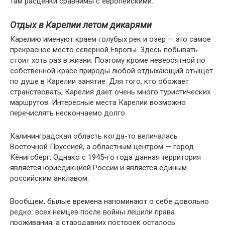
там расценки сравнимы с европейскими.
Отдых в Карелии летом дикарями
Карелию именуют краем голубых рек и озер — это самое
прекрасное место северной Европы. Здесь побывать
стоит хоть раз в жизни. Поэтому кроме невероятной по
собственной красе природы любой отдыхающий отыщет
по душе в Карелии занятие. Для того, кто обожает
странствовать, Карелия дает очень много туристических
маршрутов. Интересные места Карелии возможно
перечислять нескончаемо долго.
Калининградская область когда-то величалась
Восточной Пруссией, а областным центром — город
Кёнигсберг. Однако с 1945-го года данная территория
является юрисдикцией России и является единым
российским анклавом.
Вообщем, былые времена напоминают о себе довольно
редко: всех немцев после войны лешили права
проживания, а стародавних построек осталось