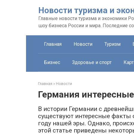
Перейти
Новости туризма и эко
к
контенту
Главные новости туризма и экономики Рос
шоу бизнеса России и мира. Последние с
Главная
Новости
Туризм
Бизнес
Здоровье и спорт
Карт
Главная
»
Новости
Германия интересные
В истории Германии с древнейши
существуют интересные факты о 
году нашей эры. Однако, проис
этой статье приведены некотор