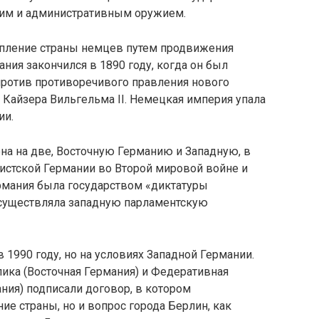
им и административным оружием.
епление страны немцев путем продвижения
ния закончился в 1890 году, когда он был
против противоречивого правления нового
Кайзера Вильгельма II. Немецкая империя упала
ии.
на на две, Восточную Германию и Западную, в
цистской Германии во Второй мировой войне и
ермания была государством «диктатуры
 осуществляла западную парламентскую
1990 году, но на условиях Западной Германии.
ика (Восточная Германия) и Федеративная
ния) подписали договор, в котором
ие страны, но и вопрос города Берлин, как