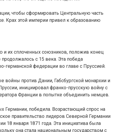
ации, чтобы сформировать Центральную часть
е. Крах этой империи привел к образованию
ию и их сплоченных союзников, положив конец
 продолжалось с 15 века. Эта победа
-германской федерации во главе с Пруссией.
е войны против Дании, Габсбургской монархии и
Пруссии, инициировал франко-прусскую войну с
ператора Франции в попытке объединить немцев.
тых Германии, победила. Возрастающий спрос на
ское правительство лидеров Северной Германии
и 18 января 1871 года. Эта инициатива была
кольку она стала национальным государством с