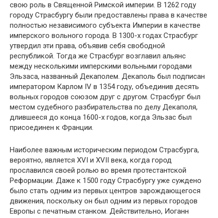
свою роль в Священной Римской империи. В 1262 году
городу Страсбургу были предоставлены права в качестве
полностью независимого субъекта Империи в качестве
имперского вольного города. В 1300-х годах Страсбург
утвердил эти права, объявив себя свободной
республикой. Тогда же Страсбург возглавил альянс
между несколькими имперскими вольными городами
Эльзаса, названный Декаполем. Декаполь был подписан
императором Карлом IV в 1354 году, объединив десять
вольных городов союзом друг с другом. Страсбург был
местом судебного разбирательства по делу Декаполя,
длившееся до конца 1600-х годов, когда Эльзас был
присоединен к Франции.
Наиболее важным историческим периодом Страсбурга,
вероятно, является XVI и XVII века, когда город
прославился своей ролью во время протестантской
Реформации. Даже к 1500 году Страсбургу уже суждено
было стать одним из первых центров зарождающегося
движения, поскольку он был одним из первых городов
Европы с печатным станком. Действительно, Иоганн