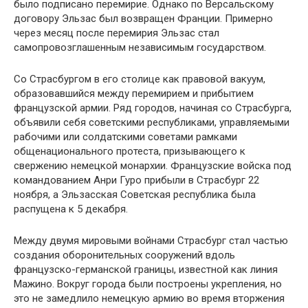
было подписано перемирие. Однако по Версальскому
договору Эльзас был возвращен Франции. Примерно
через месяц после перемирия Эльзас стал
самопровозглашенным независимым государством.
Со Страсбургом в его столице как правовой вакуум,
образовавшийся между перемирием и прибытием
французской армии. Ряд городов, начиная со Страсбурга,
объявили себя советскими республиками, управляемыми
рабочими или солдатскими советами рамками
общенационального протеста, призывающего к
свержению немецкой монархии. Французские войска под
командованием Анри Гуро прибыли в Страсбург 22
ноября, а Эльзасская Советская республика была
распущена к 5 декабря.
Между двумя мировыми войнами Страсбург стал частью
создания оборонительных сооружений вдоль
французско-германской границы, известной как линия
Мажино. Вокруг города были построены укрепления, но
это не замедлило немецкую армию во время вторжения