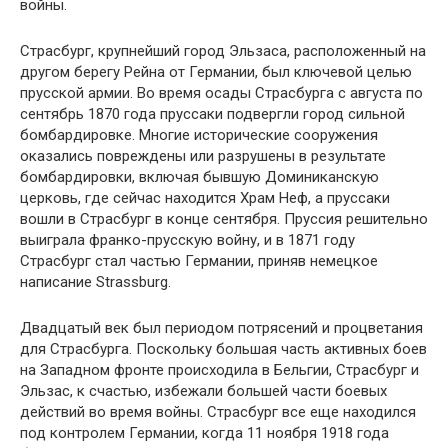
войны.
Страсбург, крупнейший город Эльзаса, расположенный на
другом берегу Рейна от Германии, был ключевой целью
прусской армии. Во время осады Страсбурга с августа по
сентябрь 1870 года пруссаки подвергли город сильной
бомбардировке. Многие исторические сооружения
оказались повреждены или разрушены в результате
бомбардировки, включая бывшую Доминиканскую
церковь, где сейчас находится Храм Неф, а пруссаки
вошли в Страсбург в конце сентября. Пруссия решительно
выиграла франко-прусскую войну, и в 1871 году
Страсбург стал частью Германии, приняв немецкое
написание Strassburg.
Двадцатый век был периодом потрясений и процветания
для Страсбурга. Поскольку большая часть активных боев
на Западном фронте происходила в Бельгии, Страсбург и
Эльзас, к счастью, избежали большей части боевых
действий во время войны. Страсбург все еще находился
под контролем Германии, когда 11 ноября 1918 года