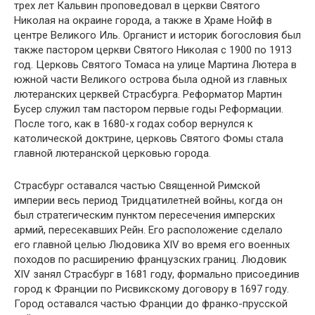
трех лет Кальвин проповедовал в церкви Святого
Николая на окраине города, а также в Храме Нойф в
центре Великого Иль. Органист и историк богословия был
также пастором церкви Святого Николая с 1900 по 1913
год. Церковь Святого Томаса на улице Мартина Лютера в
южной части Великого острова была одной из главных
лютеранских церквей Страсбурга. Реформатор Мартин
Бусер служил там пастором первые годы Реформации.
После того, как в 1680-х годах собор вернулся к
католической доктрине, церковь Святого Фомы стала
главной лютеранской церковью города.
Страсбург оставался частью Священной Римской
империи весь период Тридцатилетней войны, когда он
был стратегическим пунктом пересечения имперских
армий, пересекавших Рейн. Его расположение сделало
его главной целью Людовика XIV во время его военных
походов по расширению французских границ. Людовик
XIV занял Страсбург в 1681 году, формально присоединив
город к Франции по Рисвикскому договору в 1697 году.
Город оставался частью Франции до франко-прусской