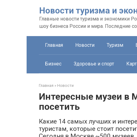
Перейти
Новости туризма и эко
к
контенту
Главные новости туризма и экономики Рос
шоу бизнеса России и мира. Последние с
Главная
Новости
Туризм
Бизнес
Здоровье и спорт
Карт
Главная
»
Новости
Интересные музеи в М
посетить
Какие 14 самых лучших и интер
туристам, которые стоит посети
Сегодня в Москве ~500 музеев