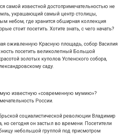
тся самой известной достопримечательностью не
ремль, украшающий самый центр столицы,
тым небом, где хранится обширная коллекция
ые стоит посетить. Хотите знать, с чего начать?
чая оживленную Красную площадь, собор Василия
жность посетить великолепный Большой
расотой золотых куполов Успенского собора,
лександровскому саду.
 самую известную «современную мумию»?
мечательность России.
брьской социалистической революции Владимир
, но сегодня он застыл во времени. Посетители
обницу небольшой группой под присмотром