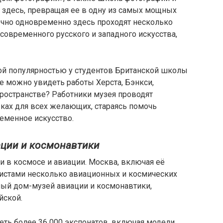
здесь, превращая ее в одну из самых мощных
чно одновременно здесь проходят несколько
современного русского и западного искусства,
ой популярностью у студентов Британской школы
ще можно увидеть работы Херста, Бэнкси,
остранстве? Работники музея проводят
ках для всех желающих, стараясь помочь
ременное искусство.
ции и космонавтики
 в космосе и авиации. Москва, включая её
ристами несколько авиационных и космических
ный дом-музей авиации и космонавтики,
йской.
ть более 36 000 экспонатов, включая модели