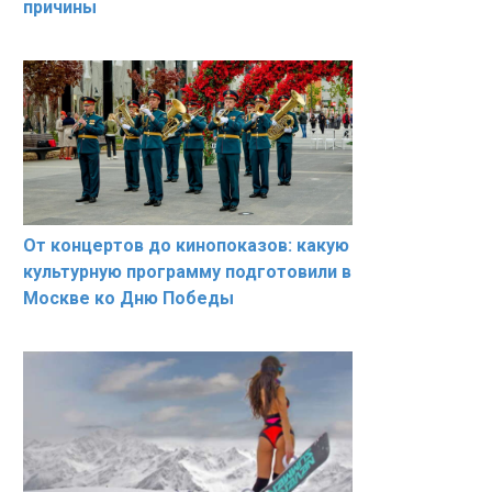
причины
От концертов до кинопоказов: какую
культурную программу подготовили в
Москве ко Дню Победы