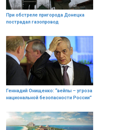
При обстреле пригорода Донецка
пострадал газопровод
Геннадий Онищенко: “вейпы – угроза
национальной безопасности России”