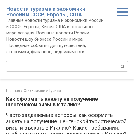
Перейти
Новости туризма и экономики
к
России и СССР, Европы, США
контенту
Главные новости туризма и экономики России
и СССР, Европы, Китая, США и остального
мира сегодня. Военные новости России.
Новости шоу бизнеса России и мира.
Последние события для путешествий,
экономики, финансов, недвижимости
Поиск:
Главная
»
Стиль жизни
»
Туризм
Как оформить анкету на получение
шенгенской визы в Италию?
Часто задаваемые вопросы, как оформить
анкету на получение шенгенской туристической
визы и въехать в Италию? Какие требования,
чтобы оформить туристическую визу в Италию?