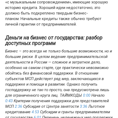
«с музыкальным сопровождением», имеющие хорошую
историю кредита. Хорошей идеи недостаточно; это
должно быть подкреплено твердым бизнес-
планом. Начальные кредиты также обычно требуют
личной гарантии от предпринимателей.
Деньги на бизнес от государства: разбор
доступных программ
Бизнес – это всегда не только большие возможности, но и
большие риски. В целом ведение предпринимательской
деятельности в России — сложное и затратное дело,
особенно на самом старте, где практически невозможно
обойтись без финансовой поддержки. В отношении
субъектов МСП действует ряд мер, заключающихся в
поддержке и помощи в развитии. Однако получить
господдержку не так-то просто, она предусмотрена лишь
для ограниченного круга лиц. ТАЙМКОДЫ
0:00
Начало
0:43
Критерии получения поддержки для представителей
МСП
2:36
Субсидия от Центра занятости
3:36
Льготное
кредитование
4:53
Субсидии и гранты предпринимателям
от государства
6:01
Перечень неденежных мер поддержки