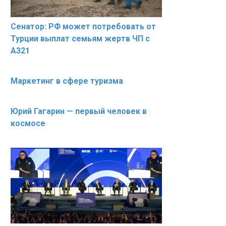
Сенатор: РФ может потребовать от
Турции выплат семьям жертв ЧП с
А321
Маркетинг в сфере туризма
Юрий Гагарин — первый человек в
космосе