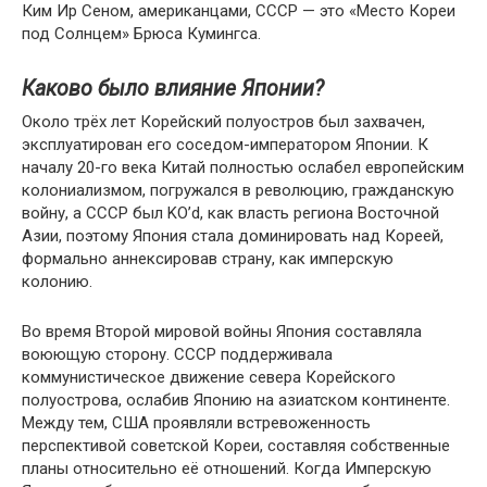
Ким Ир Сеном, американцами, СССР — это «Место Кореи
под Солнцем» Брюса Кумингса.
Каково было влияние Японии?
Около трёх лет Корейский полуостров был захвачен,
эксплуатирован его соседом-императором Японии. К
началу 20-го века Китай полностью ослабел европейским
колониализмом, погружался в революцию, гражданскую
войну, а СССР был KO’d, как власть региона Восточной
Азии, поэтому Япония стала доминировать над Кореей,
формально аннексировав страну, как имперскую
колонию.
Во время Второй мировой войны Япония составляла
воюющую сторону. СССР поддерживала
коммунистическое движение севера Корейского
полуострова, ослабив Японию на азиатском континенте.
Между тем, США проявляли встревоженность
перспективой советской Кореи, составляя собственные
планы относительно её отношений. Когда Имперскую