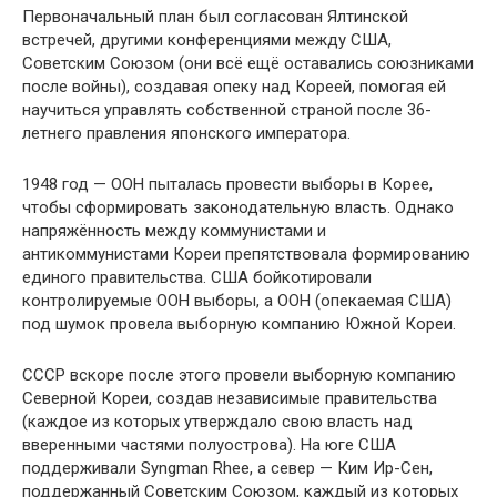
Первоначальный план был согласован Ялтинской
встречей, другими конференциями между США,
Советским Союзом (они всё ещё оставались союзниками
после войны), создавая опеку над Кореей, помогая ей
научиться управлять собственной страной после 36-
летнего правления японского императора.
1948 год — ООН пыталась провести выборы в Корее,
чтобы сформировать законодательную власть. Однако
напряжённость между коммунистами и
антикоммунистами Кореи препятствовала формированию
единого правительства. США бойкотировали
контролируемые ООН выборы, а ООН (опекаемая США)
под шумок провела выборную компанию Южной Кореи.
СССР вскоре после этого провели выборную компанию
Северной Кореи, создав независимые правительства
(каждое из которых утверждало свою власть над
вверенными частями полуострова). На юге США
поддерживали Syngman Rhee, а север — Ким Ир-Сен,
поддержанный Советским Союзом, каждый из которых