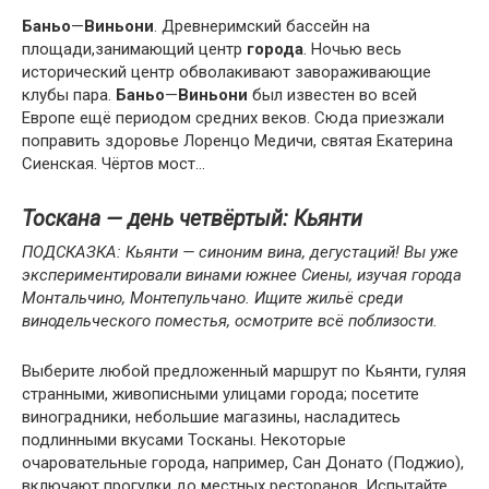
Баньо
—
Виньони
. Древнеримский бассейн на
площади,занимающий центр
города
. Ночью весь
исторический центр обволакивают завораживающие
клубы пара.
Баньо
—
Виньони
был известен во всей
Европе ещё периодом средних веков. Сюда приезжали
поправить здоровье Лоренцо Медичи, святая Екатерина
Сиенская. Чёртов мост…
Тоскана — день четвёртый: Кьянти
ПОДСКАЗКА: Кьянти — синоним вина, дегустаций! Вы уже
экспериментировали винами южнее Сиены, изучая города
Монтальчино, Монтепульчано. Ищите жильё среди
винодельческого поместья, осмотрите всё поблизости.
Выберите любой предложенный маршрут по Кьянти, гуляя
странными, живописными улицами города; посетите
виноградники, небольшие магазины, насладитесь
подлинными вкусами Тосканы. Некоторые
очаровательные города, например, Сан Донато (Поджио),
включают прогулки до местных ресторанов. Испытайте