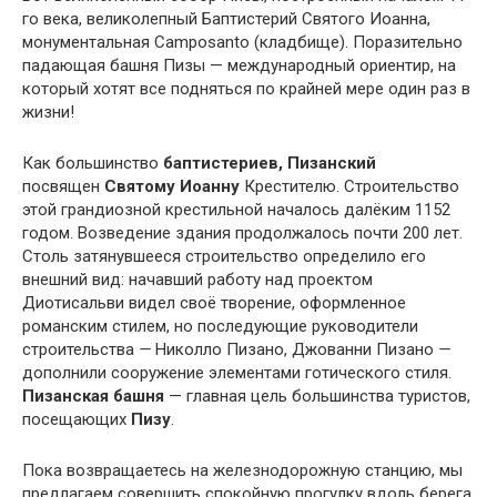
го века, великолепный Баптистерий Святого Иоанна,
монументальная Camposanto (кладбище). Поразительно
падающая башня Пизы — международный ориентир, на
который хотят все подняться по крайней мере один раз в
жизни!
Как большинство
баптистериев, Пизанский
посвящен
Святому
Иоанну
Крестителю. Строительство
этой грандиозной крестильной началось далёким 1152
годом. Возведение здания продолжалось почти 200 лет.
Столь затянувшееся строительство определило его
внешний вид: начавший работу над проектом
Диотисальви видел своё творение, оформленное
романским стилем, но последующие руководители
строительства
—
Николло Пизано, Джованни Пизано
—
дополнили сооружение элементами готического стиля.
Пизанская башня
— главная цель большинства туристов,
посещающих
Пизу
.
Пока возвращаетесь на железнодорожную станцию, мы
предлагаем совершить спокойную прогулку вдоль берега