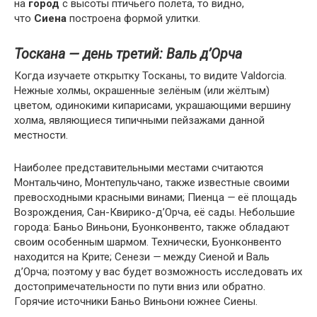
на
город
с высоты птичьего полёта, то видно,
что
Сиена
построена формой улитки.
Тоскана — день третий: Валь д’Орча
Когда изучаете открытку Тосканы, то видите Valdorcia.
Нежные холмы, окрашенные зелёным (или жёлтым)
цветом, одинокими кипарисами, украшающими вершину
холма, являющиеся типичными пейзажами данной
местности.
Наиболее представительными местами считаются
Монтальчино, Монтепульчано, также известные своими
превосходными красными винами; Пиенца
—
её площадь
Возрождения, Сан-Квирико-д’Орча, её сады. Небольшие
города: Баньо Виньони, Буонконвенто, также обладают
своим особенным шармом. Технически, Буонконвенто
находится на Крите; Сенези
—
между Сиеной и Валь
д’Орча; поэтому у вас будет возможность исследовать их
достопримечательности по пути вниз или обратно.
Горячие источники Баньо Виньони южнее Сиены.