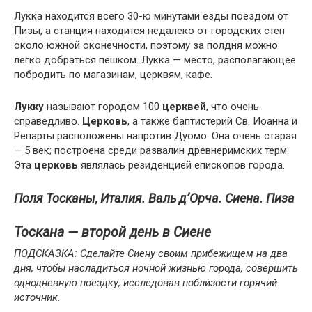
Лукка находится всего 30-ю минутами езды поездом от
Пизы, а станция находится недалеко от городских стен
около южной оконечности, поэтому за полдня можно
легко добраться пешком. Лукка — место, располагающее
побродить по магазинам, церквям, кафе.
Лукку
называют городом 100
церквей
, что очень
справедливо.
Церковь
, а также баптистерий Св. Иоанна и
Репарты расположены напротив Дуомо. Она очень старая
—
5 век; построена среди развалин древнеримских терм.
Эта
церковь
являлась резиденцией епископов города.
Поля Тосканы, Италия. Валь д’Орча. Сиена. Пиза
Тоскана
—
второй день в Сиене
ПОДСКАЗКА: Сделайте Сиену своим прибежищем на два
дня, чтобы насладиться ночной жизнью города, совершить
однодневную поездку, исследовав поблизости горячий
источник.