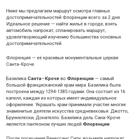
Ниже мы предлагаем маршрут осмотра главных
достопримечательностей Флоренции всего за 2 дня.
Идеальное решение — найти жильё в городе, взять
автомобиль напрокат, спланировать маршрут,
удовлетворяющий изучению большинства основных
достопримечательностей.
Флоренция — её красивые монументальные церкви:
Санта-Кроче.
Базилика
Санта
—
Кроче
во
Флоренции
— самый
большой францисканский храм мира. Базилика была
построена между 1294-1385 годами. Она состоит из 16
капелл, каждая из которых имеет индивидуальное
оформление. Украшать храм принимали участие многие
знаменитые деятели искусства средневековья: Джотто,
Бруннелески, Донателло. Базилика дель Сана-Кроче
является пантеоном лучших людей
Флоренции
.
После посещения Ренессанс Сити, возьмите напрокат