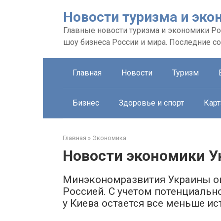
Перейти
Новости туризма и эко
к
контенту
Главные новости туризма и экономики Рос
шоу бизнеса России и мира. Последние с
Главная
Новости
Туризм
Бизнес
Здоровье и спорт
Карт
Главная
»
Экономика
Новости экономики 
Минэкономразвития Украины оц
Россией. С учетом потенциально
у Киева остается все меньше и