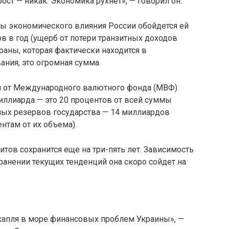
рост — никак. Экономика рухнет», — говорил он.
ны экономического влияния России обойдется ей
в в год (ущерб от потери транзитных доходов
раны, которая фактически находится в
ния, это огромная сумма.
и от Международного валютного фонда (МВФ)
миллиарда — это 20 процентов от всей суммы
ых резервов государства — 14 миллиардов
там от их объема).
тов сохранится еще на три-пять лет. Зависимость
хранении текущих тенденций она скоро сойдет на
 капля в море финансовых проблем Украины», —