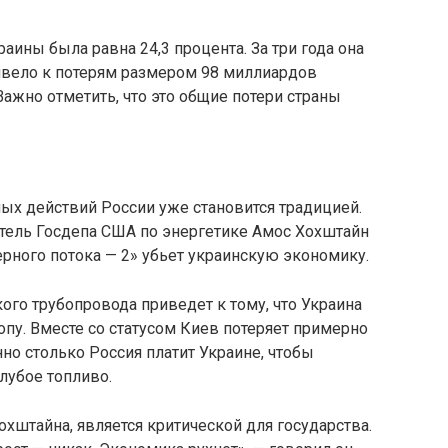
аины была равна 24,3 процента. За три года она
ривело к потерям размером 98 миллиардов
Важно отметить, что это общие потери страны
ных действий России уже становится традицией.
итель Госдепа США по энергетике Амос Хохштайн
ерного потока — 2» убьет украинскую экономику.
ого трубопровода приведет к тому, что Украина
ропу. Вместе со статусом Киев потеряет примерно
но столько Россия платит Украине, чтобы
лубое топливо.
охштайна, является критической для государства.