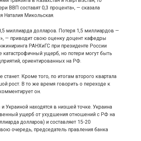
ями транзита в Казахстан и Кыргызстан, то
ри ВВП составят 0,3 процента», — сказала
я Наталия Микольская.
,5 миллиарда долларов. Потеря 1,5 миллиардов —
и», — приводит свою оценку доцент кафедры
нжиниринга РАНХиГС при президенте России
не катастрофичный ущерб, но потери могут быть
приятий, ориентированных на РФ.
е станет. Кроме того, по итогам второго квартала
й рост. В то же время говорить о переходе к
 комментирует он.
 Украиной находятся в низшей точке. Украина
свенный ущерб от ухудшения отношений с РФ на
ллиарда долларов) и составляет 15-20
свою очередь, председатель правления банка