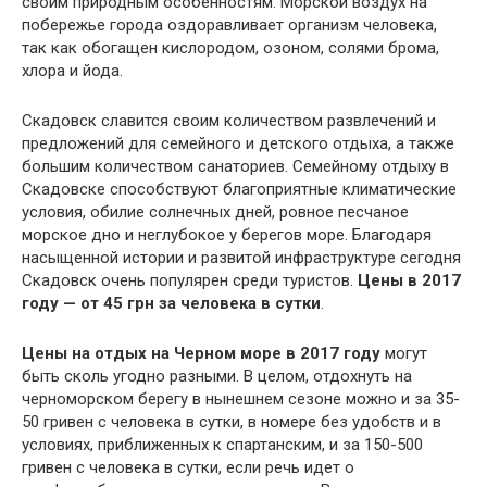
своим природным особенностям. Морской воздух на
побережье города оздоравливает организм человека,
так как обогащен кислородом, озоном, солями брома,
хлора и йода.
Скадовск славится своим количеством развлечений и
предложений для семейного и детского отдыха, а также
большим количеством санаториев. Семейному отдыху в
Скадовске способствуют благоприятные климатические
условия, обилие солнечных дней, ровное песчаное
морское дно и неглубокое у берегов море. Благодаря
насыщенной истории и развитой инфраструктуре сегодня
Скадовск очень популярен среди туристов.
Цены в 2017
году — от 45 грн за человека в сутки
.
Цены на отдых на Черном море в 2017 году
могут
быть сколь угодно разными. В целом, отдохнуть на
черноморском берегу в нынешнем сезоне можно и за 35-
50 гривен с человека в сутки, в номере без удобств и в
условиях, приближенных к спартанским, и за 150-500
гривен с человека в сутки, если речь идет о