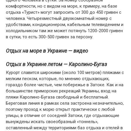
одного человека в сутки. За номер сообразной
комфортности, но с видом на море, к примеру, на базе
отдыха «Турист» могут запросить от 300 до 450 гривен с
человека. Четырехместный двухкомнатный номер с
удобствами, кондиционером, кабельным телевидением и
холодильником там же может потянуть 1200-2000 гривен
в сутки, то есть 300-500 гривен за персону.
Отдых на море в Украине — видео
Отдых в Украине летом — Каролино-Бугаз
Курорт славится широкими (около 100 метров) пляжами с
мелким песком, которые, по мнению отдыхающих,
гораздо более чистые, чем побережье в Затоке. Как и на
большинстве приморских рекреаций Украины, вход на
пляжи Каролино-Бугаза свободный и бесплатный.
Береговая линия в рамках села застроена незначительно,
поэтому проход к морю открыт практически с любой
улицы, в отличие от соседней Затоки, где отдыхающие
вынуждены искать своеобразный «тоннель»,
оставленный между территориями баз отдыха и отелей в