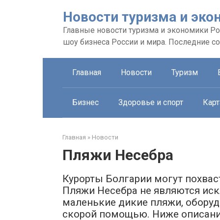
Перейти
Новости туризма и эко
к
контенту
Главные новости туризма и экономики Рос
шоу бизнеса России и мира. Последние с
Главная
Новости
Туризм
Бизнес
Здоровье и спорт
Карт
Главная
»
Новости
Пляжи Несебра
Курорты Болгарии могут похва
Пляжи Несебра не являются иск
маленькие дикие пляжи, оборуд
скорой помощью. Ниже описание