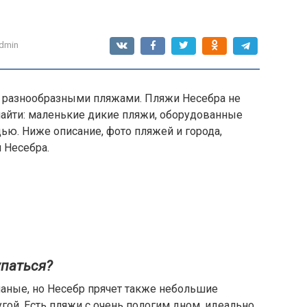
dmin
я разнообразными пляжами. Пляжи Несебра не
найти: маленькие дикие пляжи, оборудованные
ью. Ниже описание, фото пляжей и города,
 Несебра.
упаться?
аные, но Несебр прячет также небольшие
гой. Есть пляжи с очень пологим дном, идеально