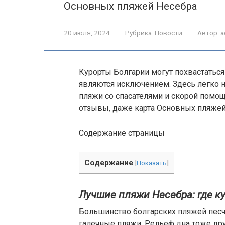
Основных пляжей Несебра
20 июля, 2024
Рубрика:
Новости
Автор:
a
Курорты Болгарии могут похвастатьс
являются исключением. Здесь легко 
пляжи со спасателями и скорой помощ
отзывы, даже карта Основных пляжей
Содержание страницы
Содержание
[
Показать
]
Лучшие пляжи Несебра: где к
Большинство болгарских пляжей песч
галечные пляжи. Рельеф дна тоже дру