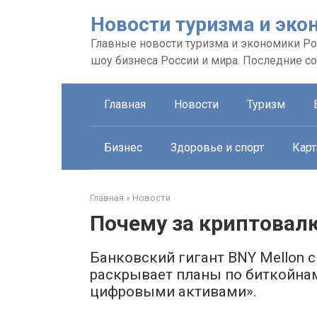
Перейти
Новости туризма и эко
к
контенту
Главные новости туризма и экономики Рос
шоу бизнеса России и мира. Последние с
Главная
Новости
Туризм
Бизнес
Здоровье и спорт
Карт
Главная
»
Новости
Почему за криптовал
Банковский гигант BNY Mellon 
раскрывает планы по биткойнам
цифровыми активами».