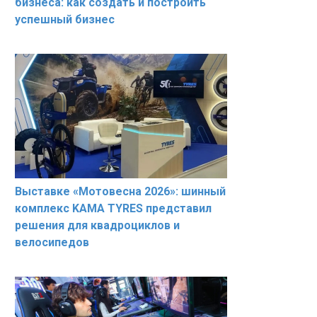
бизнеса: как создать и построить
успешный бизнес
Выставке «Мотовесна 2026»: шинный
комплекс KAMA TYRES представил
решения для квадроциклов и
велосипедов