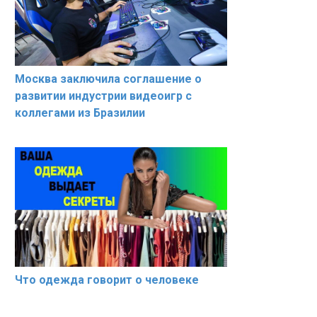
Москва заключила соглашение о
развитии индустрии видеоигр с
коллегами из Бразилии
Что одежда говорит о человеке