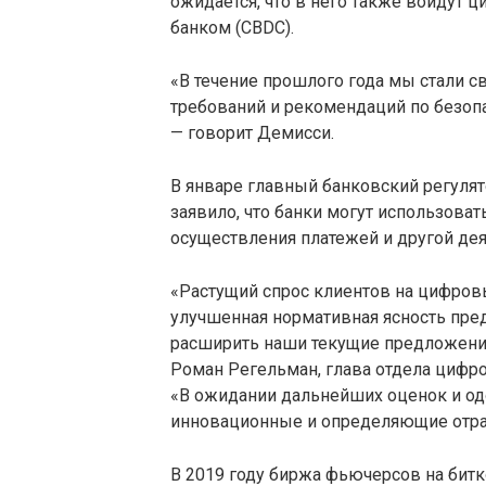
ожидается, что в него также войду
банком (CBDC).
«В течение прошлого года мы стали 
требований и рекомендаций по безопа
— говорит Демисси.
В январе главный банковский регуля
заявило, что банки могут использоват
осуществления платежей и другой дея
«Растущий спрос клиентов на цифров
улучшенная нормативная ясность пр
расширить наши текущие предложения
Роман Регельман, глава отдела цифро
«В ожидании дальнейших оценок и од
инновационные и определяющие отрас
В 2019 году биржа фьючерсов на битк