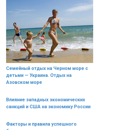
Семейный отдых на Черном море с
детьми — Украина. Отдых на
Азовском море
Влияние западных экономических
санкций и США на экономику России
Факторы и правила успешного