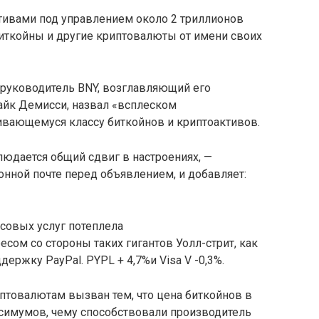
ктивами под управлением около 2 триллионов
биткойны и другие криптовалюты от имени своих
о руководитель BNY, возглавляющий его
йк Демисси, назвал «всплеском
ивающемуся классу биткойнов и криптоактивов.
юдается общий сдвиг в настроениях, —
онной почте перед объявлением, и добавляет:
совых услуг потеплела
есом со стороны таких гигантов Уолл-стрит, как
держку PayPal. PYPL + 4,7%и Visa V -0,3%.
иптовалютам вызван тем, что цена биткойнов в
симумов, чему способствовали производитель