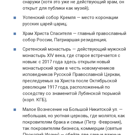
снаружи (хотя это уже не действующий храм, он
открыт для публики как музей);
Успенский собор Кремля — место коронации
русских царей цариц;
Храм Христа Спасителя — главный православный
собор России, Патриаршая резиденция;
Сретенский монастырь — действующий мужской
монастырь XIV века, где старое встречается с
новым: с 2017 года здесь открыли новый
монастырский храм в честь новомучеников
исповедников Русской Православной Церкви,
преследуемых за Христа после Октябрьской
революции 1917 года, расположенный по
соседству со знаменитой Лубянской тюрьмой
(корп. КГБ);
Малое Вознесение на Большой Никитской ул. —
небольшая, но уютная церковь, где молятся, как
покровителям брака и семьи (Петр Феврония),
так покровителям бизнеса, коммерции (святые
Прокопий Иоанн) — сбейте две самые важные