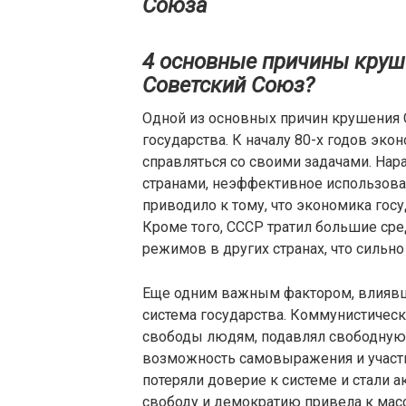
Союза
4 основные причины круше
Советский Союз?
Одной из основных причин крушения
государства. К началу 80-х годов эк
справляться со своими задачами. На
странами, неэффективное использован
приводило к тому, что экономика госу
Кроме того, СССР тратил большие ср
режимов в других странах, что сильн
Еще одним важным фактором, влиявш
система государства. Коммунистическ
свободы людям, подавлял свободную 
возможность самовыражения и участи
потеряли доверие к системе и стали а
свободу и демократию привела к мас