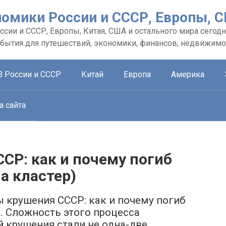
номики России и СССР, Европы, 
сии и СССР, Европы, Китая, США и остального мира сегодн
обытия для путешествий, экономики, финансов, недвижимо
В России и СССР
Китай
Европа
Америка
а сайта
СР: как и почему погиб
а кластер)
ы крушения СССР: как и почему погиб
. Сложность этого процесса
й крушения стали не одна-две