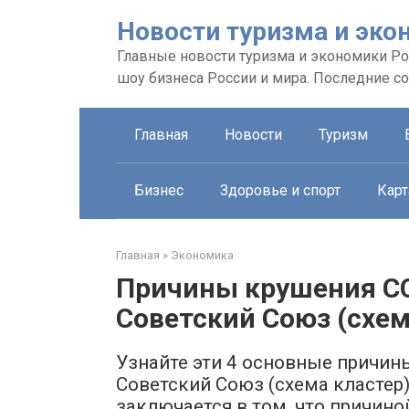
Перейти
Новости туризма и эко
к
контенту
Главные новости туризма и экономики Рос
шоу бизнеса России и мира. Последние с
Главная
Новости
Туризм
Бизнес
Здоровье и спорт
Карт
Главная
»
Экономика
Причины крушения СС
Советский Союз (схем
Узнайте эти 4 основные причин
Советский Союз (схема кластер)
заключается в том, что причино