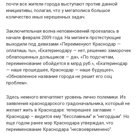
почти все жители города выступают против данной
инициативы, полагая, что у мегаполиса большое
количество иных нерешенных задач.
Заключительная волна неповиновений проехалась в
начале февраля 2009 года. На митинги протестующие
выходили под девизами «Переименуют Краснодар —
оплатишь ты», «Екатеринодару — нет, решению заморочек
облапошенных дольщиков — да», «По подсчетам,
переименование обойдется в млрд руб.», «Екатеринодар
— наше прошедшее, Краснодар — наше будущее»,
«Обновленное название города не решит его соц
проблем».
Здесь немного впечатляет уровень лично полемики. Из
заявления краснодарского градоначальника, который не
желает жить в Краснодаре: теперешнее заглавие –
Краснодар – видится ему “бесславным” и “негордым”. Но
еще годом ранее мэр Краснодара утверждал, что
переименование Краснодара “несвоевременено”.