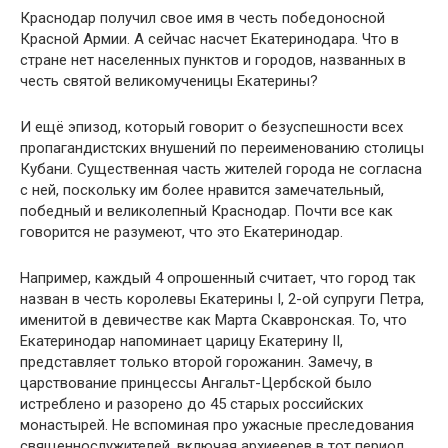
Краснодар получил свое имя в честь победоносной
Красной Армии. А сейчас насчет Екатеринодара. Что в
стране нет населенных пунктов и городов, названных в
честь святой великомученицы Екатерины?
И ещё эпизод, который говорит о безуспешности всех
пропагандистских внушений по переименованию столицы
Кубани. Существенная часть жителей города не согласна
с ней, поскольку им более нравится замечательный,
победный и великолепный Краснодар. Почти все как
говорится не разумеют, что это Екатеринодар.
Например, каждый 4 опрошенный считает, что город так
назван в честь королевы Екатерины I, 2-ой супруги Петра,
именитой в девичестве как Марта Скавронская. То, что
Екатеринодар напоминает царицу Екатерину II,
представляет только второй горожанин. Замечу, в
царствование принцессы Ангальт-Цербской было
истреблено и разорено до 45 старых российских
монастырей. Не вспоминая про ужасные преследования
священнослужителей, включая архиеерев в тот период.