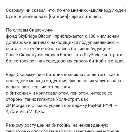
Скарамуччи сказал, что, по его мнению, «миллиард людей
будет использовать [биткойн] через пять лет».
По словам Скарамуччи,
фонд SkyBridge Bitcoin «приближается к 100 миллионам
долларов» в активах, находящихся под управлением, и
считает, что у биткойна «очень большое будущее».
Ранее Скарамуччи сказал Forbes, что SkyBridge «потратил
более трех лет на исследования своего биткойн-фонда».
Вера Скарамуччи в биткойн возникла после того, как в
последние месяцы индустрия финансовых услуг начала
испытывать теплые отношения
к биткойнам и криптовалютам, при этом, интерес со
стороны таких гигантов Уолл-стрит, как
JP Morgan и Citibank, усилил поддержку PayPal. PYPL +
4,7% и Visa V -0,3%.
Резкому росту цен на биткойны на неизведанную
территорию способствовал ряд известных инвесторов,