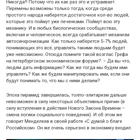
Никогда!! Потому что их как раз это и устраивает.
Перемены возможны только тогда, когда среди
простого народа наберется достаточное кол-во людей,
которые это поймут уже печенками. Поймут всю эту
механику. И в любых биологических сообществах,
включая и человеческое, всегда срабатывает механизм
автосинхронизации. Как только наберется 5-7% людей,
понимающих это всё, управлять такими людьми будет
уже невозможно. Отсюда помните такой возглас Грефа
на петербургском экономическом форуме?: – Да вы что,
людям дать информацию? Как же тогда мы будем ими
управлять? Как же будем манипулировать ими, если они
будут понимать то, что мы с ними делаем?
Эпоха пирамид завершилась, толпо-элитаризм дальше
невозможен в силу некоторых объективных причин (в
силу вступления в действия Нового Закона Времени –
смена логики социального поведения). И об этом же
говорит Менделеев в своей работе «С думой о благе
Российском». Он же очень серьезно в экономику входил: