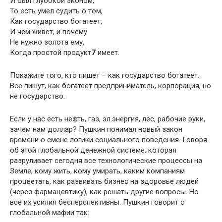
И был глубокой эконом,
То есть умел судить о том,
Как государство богатеет,
И чем живет, и почему
Не нужно золота ему,
Когда простой продукт
7
имеет.
Покажите того, кто пишет – как государство богатеет.
Все пишут, как богатеет предприниматель, корпорация, но
не государство.
Если у нас есть нефть, газ, эл.энергия, лес, рабочие руки,
зачем нам доллар? Пушкин понимал новый закон
времени о смене логики социального поведения. Говоря
об этой глобальной денежной системе, которая
разруливает сегодня все технологические процессы на
Земле, кому жить, кому умирать, каким компаниям
процветать, как развивать бизнес на здоровье людей
(через фармацевтику), как решать другие вопросы. Но
все их усилия бесперспективны. Пушкин говорит о
глобальной мафии так: