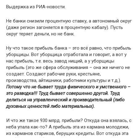
Выдержка из РИА-новости.
Не банки снизили процентную ставку, а автономный округ
(даже регион загоняется в процентную кабалу). Пусть
округ теряет деньги, но не банк.
Ну что такое прибыль банка – это всё равно, что прибыль
уборщицы. Вот уборщица отработала и говорит, а вот у
нас прибыль, т.е. весь завод нищий, а у уборщицы
прибыль (это же сфера обслуживания – она же ничего не
создает. Создают рабочие руки, крестьяне,
производства, айтишники, работники культуры и т.д.).
Потому что не бывает труда физического и умственного –
это разводка!!! Труд бывает совершенно другой. Труд
делиться на управленческий и производительный (либо
духовных ценностей либо материальных).
И что же такое 930 млрд. прибыли? Откуда она взялась, с
неба упала как-то? А прибыль эта из кармана молодежи,
из карманов стариков, берущих кредиты. Вот откуда эта