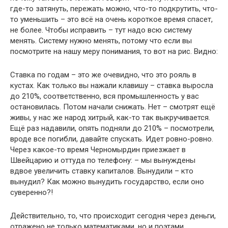
где-то затянуть, пережать можно, что-то подкрутить, что-
то уменьшить – это всё на очень короткое время спасет,
не более. Чтобы исправить – тут надо всю систему
менять. Систему нужно менять, потому что если вы
посмотрите на нашу меру понимания, то вот на рис. Видно:
Ставка по годам – это же очевидно, что это рояль в
кустах. Как только вы нажали клавишу – ставка выросла
до 210%, соответственно, вся промышленность у вас
остановилась. Потом начали снижать. Нет – смотрят ещё
живы, у нас же народ хитрый, как-то так выкручивается.
Ещё раз надавили, опять подняли до 210% – посмотрели,
вроде все погибли, давайте спускать. Идет ровно-ровно.
Через какое-то время Черномырдин приезжает в
Швейцарию и оттуда по телефону: – мы вынуждены
вдвое увеличить ставку капиталов. Вынудили – кто
вынудил? Как можно вынудить государство, если оно
суверенно?!
Действительно, то, что происходит сегодня через деньги,
отражено не только математиками, но и поэтами,