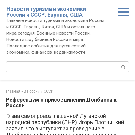
Перейти
Новости туризма и экономики
к
России и СССР, Европы, США
контенту
Главные новости туризма и экономики России
и СССР, Европы, Китая, США и остального
мира сегодня. Военные новости России.
Новости шоу бизнеса России и мира.
Последние события для путешествий,
экономики, финансов, недвижимости
Поиск:
Главная
»
В России и СССР
Референдум о присоединении Донбасса к
России
Глава самопровозглашенной Луганской
народной республики (ЛНР) Игорь Плотницкий
заявил, что выступает за проведение в
Донбассе референдума о присоединении к