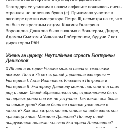
Благодаря ее усилиям в нашем алфавите появилась очень
странная, но полезная буква (ё). Принимала участие в
заговоре против императора Петра III, несмотря на то, что
он был ее крестным отцом. Княгиня Екатерина
Воронцова-Дашкова была знакома с Вольтером, Дидро,
Адамом Смитом и Уильямом Робертсоном, будучи 7 лет
директором РАН.
Жизнь за царицу. Неутолённая страсть Екатерины
Дашковой
XVIII век в истории России можно назвать «женским
веком». Почти 75 лет страной управляли женщины —
Екатерина I, Анна Иоанновна, Елизавета Петровна и
Екатерина II. Екатерину Дашкову можно поставить в один
ряд с ними. Своей образованностью, стремлением быть
на первых ролях она им не уступала. Так какая она была
на самом деле? Какое было ее главное увлечение в
юности? Как она хитростью заставила на себе жениться
красавца князя Михаила Дашкова? Почему с ней
подружилась великая княгиня Екатерина Алексеевна?