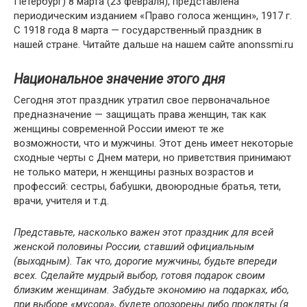
Петербург) 8 марта (23 февраля), представлена
периодическим изданием «Право голоса женщин», 1917 г.
С 1918 года 8 марта — государственный праздник в
нашей стране. Читайте дальше на нашем сайте anonssmi.ru
Национальное значение этого дня
Сегодня этот праздник утратил свое первоначальное
предназначение — защищать права женщин, так как
женщины современной России имеют те же
возможности, что и мужчины. Этот день имеет некоторые
сходные черты с Днем матери, но приветствия принимают
не только матери, н женщины разных возрастов и
профессий: сестры, бабушки, двоюродные братья, тети,
врачи, учителя и т.д.
Представьте, насколько важен этот праздник для всей
женской половины России, ставший официальным
(выходным). Так что, дорогие мужчины, будьте впереди
всех. Сделайте мудрый выбор, готовя подарок своим
близким женщинам. Забудьте экономию на подарках, ибо,
при выборе «мусора», будете опозорены либо прокляты (я