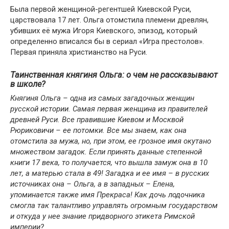
Была первой женщиной-регентшей Киевской Руси,
царствовала 17 лет. Ольга отомстила племени древлян,
убивших её мужа Игоря Киевского, эпизод, который
определенно вписался бы в сериал «Игра престолов».
Первая приняла христианство на Руси.
Таинственная княгиня Ольга: о чем не рассказывают
в школе?
Княгиня Ольга – одна из самых загадочных женщин
русской истории. Самая первая женщина из правителей
древней Руси. Все правившие Киевом и Москвой
Рюриковичи – ее потомки. Все мы знаем, как она
отомстила за мужа, но, при этом, ее грозное имя окутано
множеством загадок. Если принять данные степенной
книги 17 века, то получается, что вышла замуж она в 10
лет, а матерью стала в 49! Загадка и ее имя – в русских
источниках она – Ольга, а в западных – Елена,
упоминается также имя Прекраса! Как дочь лодочника
смогла так талантливо управлять огромным государством
и откуда у нее знание придворного этикета Римской
империи?