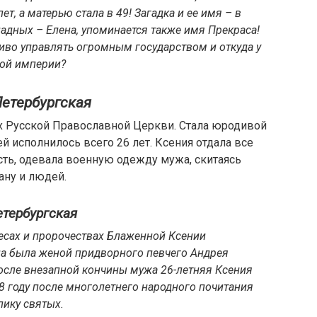
ет, а матерью стала в 49! Загадка и ее имя – в
ападных – Елена, упоминается также имя Прекраса!
ливо управлять огромным государством и откуда у
кой империи?
Петербургская
х Русской Православной Церкви. Стала юродивой
ей исполнилось всего 26 лет. Ксения отдала все
сть, одевала военную одежду мужа, скитаясь
ану и людей.
етербургская
есах и пророчествах Блаженной Ксении
она была женой придворного певчего Андрея
осле внезапной кончины мужа 26-летняя Ксения
8 году после многолетнего народного почитания
лику святых.