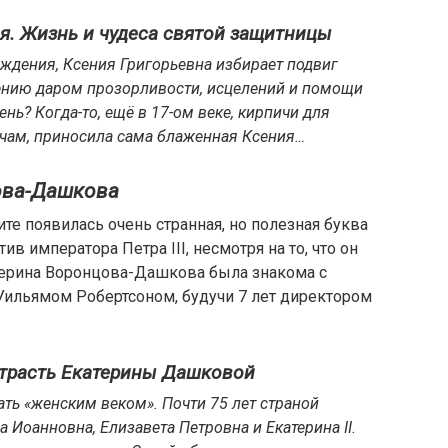
я. Жизнь и чудеса святой защитницы
дения, Ксения Григорьевна избирает подвиг
сению даром прозорливости, исцелений и помощи
ь? Когда-то, ещё в 17-ом веке, кирпичи для
ночам, приносила сама блаженная Ксения…
цова-Дашкова
те появилась очень странная, но полезная буква
ив императора Петра III, несмотря на то, что он
терина Воронцова-Дашкова была знакома с
Уильямом Робертсоном, будучи 7 лет директором
страсть Екатерины Дашковой
ать «женским веком». Почти 75 лет страной
 Иоанновна, Елизавета Петровна и Екатерина II.