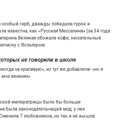
 особый герб, дважды победила турок и
а известна, как «Русская Мессалина» (за 34 года
катерина Великая обожала кофе, нюхательный
реписку с Вольтером.
которых не говорили в школе
когда не красивую», но тут же добавляла- «но я
и мое везение»
русской императрицы было бы больше
на была законодательницей мод, у нее
 Сменила 7 любовников, но так и не вышла