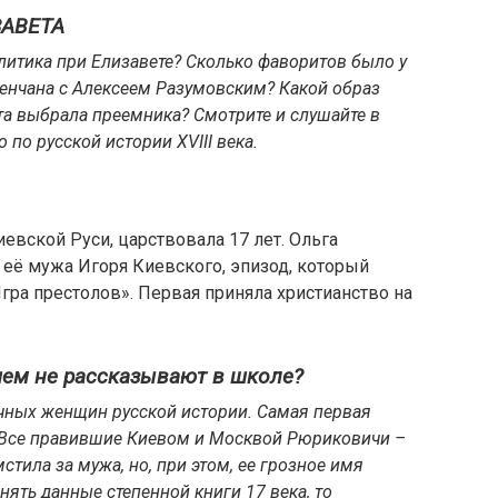
ЗАВЕТА
итика при Елизавете? Сколько фаворитов было у
енчана с Алексеем Разумовским? Какой образ
та выбрала преемника? Смотрите и слушайте в
по русской истории XVIII века.
вской Руси, царствовала 17 лет. Ольга
её мужа Игоря Киевского, эпизод, который
гра престолов». Первая приняла христианство на
 чем не рассказывают в школе?
очных женщин русской истории. Самая первая
 Все правившие Киевом и Москвой Рюриковичи –
стила за мужа, но, при этом, ее грозное имя
нять данные степенной книги 17 века, то