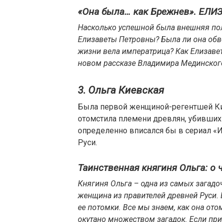
«Она была… как Брежнев». ЕЛИ
Насколько успешной была внешняя пол
Елизаветы Петровны? Была ли она обв
жизни вела императрица? Как Елизаве
новом рассказе Владимира Мединского 
3. Ольга Киевская
Была первой женщиной-регентшей Кие
отомстила племени древлян, убивших 
определенно вписался бы в сериал «И
Руси.
Таинственная княгиня Ольга: о
Княгиня Ольга – одна из самых загад
женщина из правителей древней Руси.
ее потомки. Все мы знаем, как она отом
окутано множеством загадок. Если при