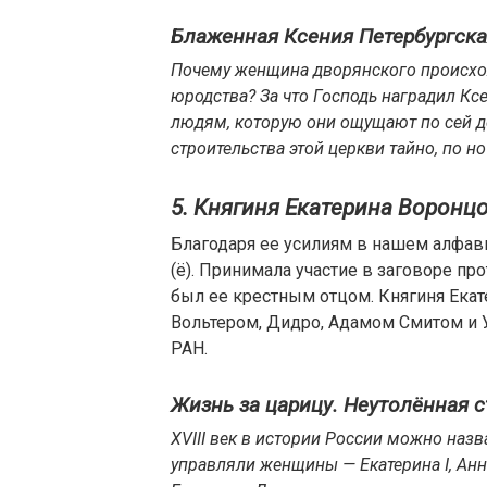
Блаженная Ксения Петербургска
Почему женщина дворянского происхож
юродства? За что Господь наградил К
людям, которую они ощущают по сей ден
строительства этой церкви тайно, по 
5. Княгиня Екатерина Ворон
Благодаря ее усилиям в нашем алфави
(ё). Принимала участие в заговоре прот
был ее крестным отцом. Княгиня Ека
Вольтером, Дидро, Адамом Смитом и 
РАН.
Жизнь за царицу. Неутолённая 
XVIII век в истории России можно назв
управляли женщины — Екатерина I, Анна