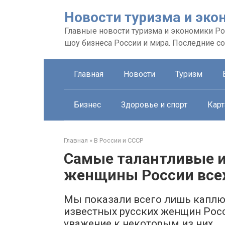
Перейти
Новости туризма и эко
к
контенту
Главные новости туризма и экономики Рос
шоу бизнеса России и мира. Последние с
Главная
Новости
Туризм
Бизнес
Здоровье и спорт
Карт
Главная
»
В России и СССР
Самые талантливые и
женщины России все
Мы показали всего лишь каплю 
известных русских женщин Росс
уважение к некоторым из них.