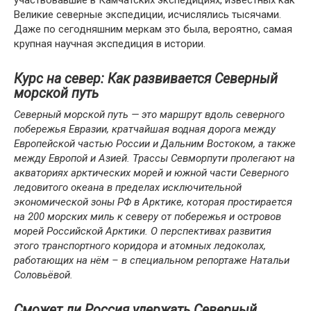
участвовавшие в Камчатских экспедициях, известных как
Великие северные экспедиции, исчислялись тысячами.
Даже по сегодняшним меркам это была, вероятно, самая
крупная научная экспедиция в истории.
Курс на север: Как развивается Северный
морской путь
Северный морской путь — это маршрут вдоль северного
побережья Евразии, кратчайшая водная дорога между
Европейской частью России и Дальним Востоком, а также
между Европой и Азией. Трассы Севморпути пролегают на
акваториях арктических морей и южной части Северного
ледовитого океана в пределах исключительной
экономической зоны РФ в Арктике, которая простирается
на 200 морских миль к северу от побережья и островов
морей Российской Арктики. О перспективах развития
этого транспортного коридора и атомных ледоколах,
работающих на нём – в специальном репортаже Натальи
Соловьёвой.
Сможет ли Россия удержать Северный