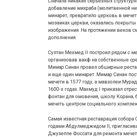
Сначала никаких серьезных структур
добавление михраба (молитвенной ни
минарет, превратило церковь в мечет
мозаиках церкви, оказались покрыты 
изображения. На протяжении веков с
дополнения.
Султан Мехмед II построил рядом с м
организовав вакф на собственные сре
Мимар Синан провел обширные реста
и еще один минарет. Мимар Синан пос
мечети в 1577 году, а мавзолеи Мурад
1600-х годах. Махмуд I приказал отре
фонтан для омовения, школу Корана, 
мечеть центром социального комплек
Самая известная реставрация собора
годами Абдулмеджидом II, пригласив
Джузеппе Фоссати для ремонта мечети