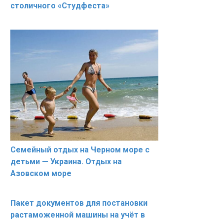
столичного «Студфеста»
Семейный отдых на Черном море с
детьми — Украина. Отдых на
Азовском море
Пакет документов для постановки
растаможенной машины на учёт в