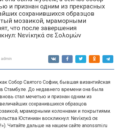
ью и признан одним из прекрасных
чайших сохранившихся образцов
гатый мозаикой, мраморными
ят, что после завершения
кнул: Νενίκηκά σε Σολομών
admin
 как Собор Святого Софии, бывшая византийская
в Стамбуле. До недавнего времени она была
 вновь стал мечетью и признан одним из
з величайших сохранившихся образцов
мозаикой, мраморными колоннами и покрытиями.
тельства Юстиниан воскликнул: Νενίκηκά σε
»). Читайте дальше на нашем сайте anonssmi.ru