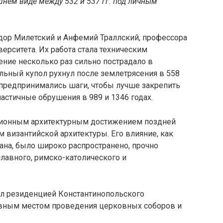
нем виде между 532 и 537 гг. под личным
дор Милетский и Анфемий Траллский, профессора
ерситета. Их работа стала техническим
ение несколько раз сильно пострадало в
льный купол рухнул после землетрясения в 558
е предпринимались шаги, чтобы лучше закрепить
астичные обрушения в 989 и 1346 годах.
ционным архитектурным достижением поздней
 византийской архитектуры. Его влияние, как
лана, было широко распространено, прочно
лавного, римско-католического и
ыл резиденцией Константинопольского
лавным местом проведения церковных соборов и