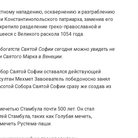
остному нападению, осквернению и разграблению
и Константинопольского патриарха, заменив его
акрепило разделение греко-православной и
ееся с Великого раскола 1054 года.
ь богатств Святой Софии сегодня можно увидеть не
и Святого Марка в Венеции.
Собор Святой Софии оставался действующей
 султан Мехмет Завоеватель победоносно занял
сотой Собора Святой Софии сразу же создав из
ечетью Стамбула почти 500 лет. Он стал
й Стамбула, таких как Голубая мечеть,
 мечеть Рустема-паши.