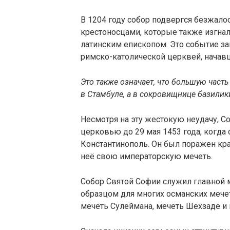
В 1204 году собор подвергся безжал
крестоносцами, которые также изгнал
латинским епископом. Это событие з
римско-католической церквей, начавш
Это также означает, что большую част
в Стамбуле, а в сокровищнице базилик
Несмотря на эту жестокую неудачу, 
церковью до 29 мая 1453 года, когда
Константинополь. Он был поражен кра
неё свою императорскую мечеть.
Собор Святой Софии служил главной м
образцом для многих османских мечете
мечеть Сулеймана, мечеть Шехзаде и