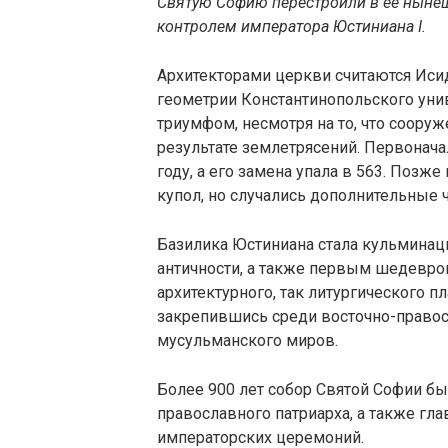
Святую Софию перестроили в ее нынеш
контролем императора Юстиниана I.
Архитекторами церкви считаются Иси
геометрии Константинопольского унив
триумфом, несмотря на то, что сооруж
результате землетрясений. Первонача
году, а его замена упала в 563. Позж
купол, но случались дополнительные ч
Базилика Юстиниана стала кульмина
античности, а также первым шедевром
архитектурного, так литургического п
закрепившись среди восточно-правос
мусульманского миров.
Более 900 лет собор Святой Софии б
православного патриарха, а также г
императорских церемоний.