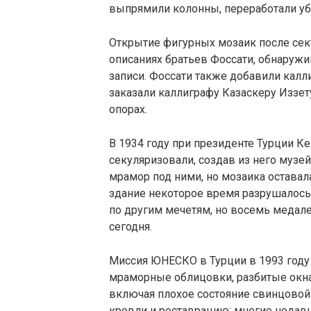
выпрямили колонны, переработали убр
Открытие фигурных мозаик после сек
описаниях братьев Фоссати, обнаружи
записи. Фоссати также добавили калл
заказали каллиграфу Казаскеру Иззет
опорах.
В 1934 году при президенте Турции К
секуляризовали, создав из него музе
мрамор под ними, но мозаика оставал
здание некоторое время разрушалось
по другим мечетям, но восемь медале
сегодня.
Миссия ЮНЕСКО в Турции в 1993 году
мраморные облицовки, разбитые окна
включая плохое состояние свинцовой 
кровли и реставрацию; многие недавн