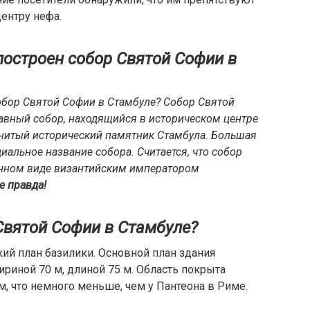
центру нефа.
построен собор Святой Софии в
обор Святой Софии в Стамбуле? Собор Святой
вный собор, находящийся в историческом центре
нитый исторический памятник Стамбула. Большая
альное название собора. Считается, что собор
енном виде византийским императором
е правда!
Святой Софии в Стамбуле?
ий план базилики. Основной план здания
риной 70 м, длиной 75 м. Область покрыта
, что немного меньше, чем у Пантеона в Риме.