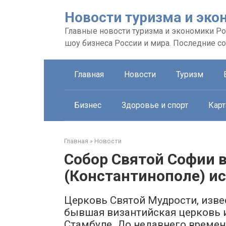
Перейти
Новости туризма и эко
к
контенту
Главные новости туризма и экономики Рос
шоу бизнеса России и мира. Последние с
Главная
Новости
Туризм
Бизнес
Здоровье и спорт
Карт
Главная
»
Новости
Собор Святой Софии 
(Константинополе) и
Церковь Святой Мудрости, изве
бывшая византийская церковь 
Стамбуле. До недавнего времен