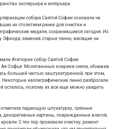
анство экстерьера и интерьера.
уляризации собора Святой Софии основали на
вших их столетием ранее для очистки и
играфические медали, сохранившиеся сегодня. Их
у Эфенди, заменив старые панно, висящие на
емале Ататюрке собор Святой Софии
й Ая-Софья. Молитвенные коврики сняли, обнажив
ась большей частью заштукатуренной, при этом,
. Некоторые каллиграфические панно разбросали
й осталось, поэтому их все еще можно увидеть
 отметила падающую штукатурку, грязные
, декоративные картины, поврежденные влагой,
кровли. С тех пор произвели очистку, ремонт
ие посетители обнаружили, что им препятствуют