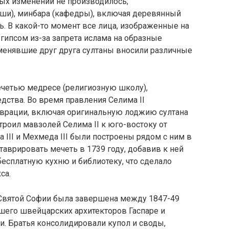
ных изменений не производилось;
ши), минбара (кафедры), включая деревянный
ь. В какой-то момент все лица, изображенные на
гипсом из-за запрета ислама на образные
менявшие друг друга султаны вносили различные
ечетью медресе (религиозную школу),
дства. Во время правления Селима II
врации, включая оригинальную лоджию султана
троил мавзолей Селима II к юго-востоку от
а III и Мехмеда III были построены рядом с ним в
ставрировать мечеть в 1739 году, добавив к ней
бесплатную кухню и библиотеку, что сделало
са.
 Святой Софии была завершена между 1847-49
шего швейцарских архитекторов Гаспаре и
. Братья консолидировали купол и своды,