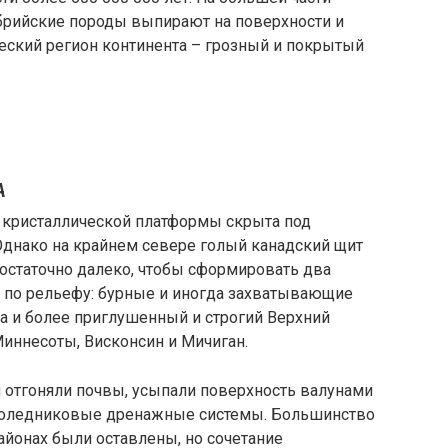
брийские породы выпирают на поверхности и
ский регион континента – грозный и покрытый
А
 кристаллической платформы скрыта под
Однако на крайнем севере голый канадский щит
остаточно далеко, чтобы сформировать два
а по рельефу: бурные и иногда захватывающие
 и более приглушенный и строгий Верхний
ннесоты, Висконсин и Мичиган.
ки отгоняли почвы, усыпали поверхность валунами
доледниковые дренажные системы. Большинство
районах были оставлены, но сочетание