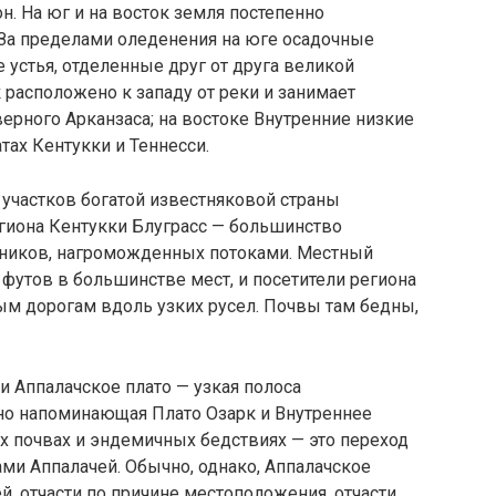
н. На юг и на восток земля постепенно
 За пределами оледенения на юге осадочные
устья, отделенные друг от друга великой
 расположено к западу от реки и занимает
рного Арканзаса; на востоке Внутренние низкие
ах Кентукки и Теннесси.
участков богатой известняковой страны
егиона Кентукки Блуграсс — большинство
чаников, нагроможденных потоками. Местный
 футов в большинстве мест, и посетители региона
м дорогам вдоль узких русел. Почвы там бедны,
и Аппалачское плато — узкая полоса
но напоминающая Плато Озарк и Внутреннее
их почвах и эндемичных бедствиях — это переход
ми Аппалачей. Обычно, однако, Аппалачское
й, отчасти по причине местоположения, отчасти