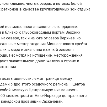
ном климате, чистых озерах и потоках белой
 регионов в качестве круглогодичных зон отдыха
ной возвышенности является легендарным.
и и близко к глубоководным портам Верхних
а севере, так и на юге от озера Верхнее, но
ссальные месторождения Миннесотского хребта
ейших в мире и жизненно важный элемент
щи. Несмотря на истощение, месторождения
ают значительную долю железа в стране и
дложения.
ей возвышенности лежит граница между
ами. Ядро этого осадочного региона — центра
 собой великую Центральную низменность,
2400 километров) от Нью-Йорка до центрального
т канадской провинции Саскачеван.