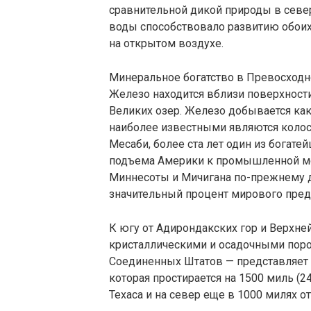
сравнительной дикой природы в север
воды способствовало развитию обоих
на открытом воздухе.
Минеральное богатство в Превосход
Железо находится вблизи поверхност
Великих озер. Железо добывается как н
наиболее известными являются коло
Месаби, более ста лет один из богат
подъема Америки к промышленной мо
Миннесоты и Мичигана по-прежнему д
значительный процент мирового пре
К югу от Адирондакских гор и Верхн
кристаллическими и осадочными пород
Соединенных Штатов — представляет
которая простирается на 1500 миль (
Техаса и на север еще в 1000 милях о