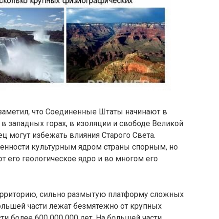
заметил, что Соединенные Штаты начинают в
 в западных горах, в изоляции и свободе Великой
ц могут избежать влияния Старого Света.
менности культурным ядром страны спорным, но
ют его геологическое ядро и во многом его
территорию, сильно размытую платформу сложных
ольшей части лежат безмятежно от крупных
и более 600 000 000 лет. На большей части