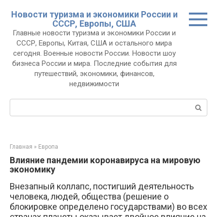
Перейти
Новости туризма и экономики России и
к
СССР, Европы, США
контенту
Главные новости туризма и экономики России и
СССР, Европы, Китая, США и остального мира
сегодня. Военные новости России. Новости шоу
бизнеса России и мира. Последние события для
путешествий, экономики, финансов,
недвижимости
Поиск:
Главная
»
Европа
Влияние пандемии коронавируса на мировую
экономику
Внезапный коллапс, постигший деятельность
человека, людей, общества (решение о
блокировке определено государствами) во всех
странах планеты оказывает двойное влияние на