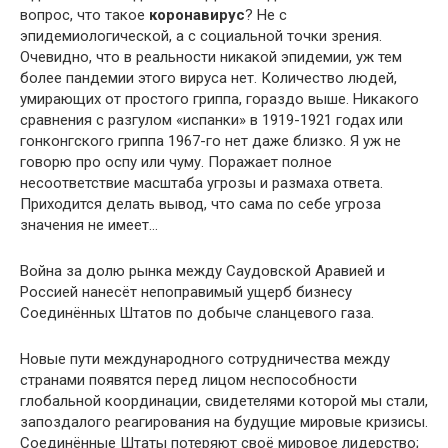
вопрос, что такое
коронавирус
? Не с
эпидемиологической, а с социальной точки зрения.
Очевидно, что в реальности никакой эпидемии, уж тем
более пандемии этого вируса нет. Количество людей,
умирающих от простого гриппа, гораздо выше. Никакого
сравнения с разгулом «испанки» в 1919-1921 годах или
гонконгского гриппа 1967-го нет даже близко. Я уж не
говорю про оспу или чуму. Поражает полное
несоответствие масштаба угрозы и размаха ответа.
Приходится делать вывод, что сама по себе угроза
значения не имеет…
Война за долю рынка между Саудовской Аравией и
Россией нанесёт непоправимый ущерб бизнесу
Соединённых Штатов по добыче сланцевого газа.
Новые пути международного сотрудничества между
странами появятся перед лицом неспособности
глобальной координации, свидетелями которой мы стали,
запоздалого реагирования на будущие мировые кризисы.
Соединённые Штаты потеряют своё мировое лидерство;