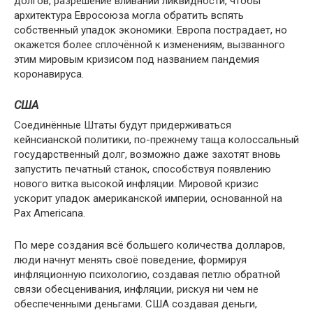
долгов, разрешение вливаний ликвидности, чтобы
архитектура Евросоюза могла обратить вспять
собственный упадок экономики. Европа пострадает, но
окажется более сплочённой к изменениям, вызванного
этим мировым кризисом под названием пандемия
коронавируса.
США
Соединённые Штаты будут придерживаться
кейнсианской политики, по-прежнему таща колоссальный
государственный долг, возможно даже захотят вновь
запустить печатный станок, способствуя появлению
нового витка высокой инфляции. Мировой кризис
ускорит упадок американской империи, основанной на
Pax Americana.
По мере создания всё большего количества долларов,
люди начнут менять своё поведение, формируя
инфляционную психологию, создавая петлю обратной
связи обесценивания, инфляции, рискуя ни чем не
обеспеченными деньгами. США создавая деньги,