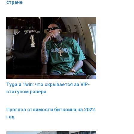
стране
Tyga и 1win: что скрывается за VIP-
статусом рэпера
Прогноз стоимости биткоина на 2022
год