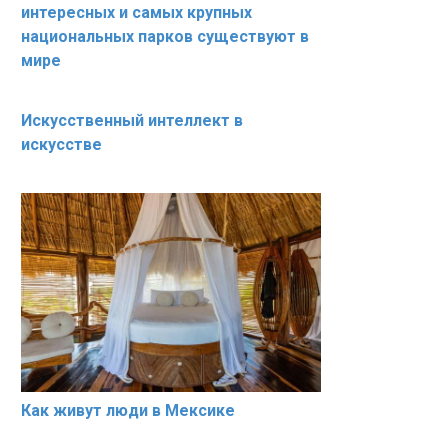
интересных и самых крупных
национальных парков существуют в
мире
Искусственный интеллект в
искусстве
Как живут люди в Мексике