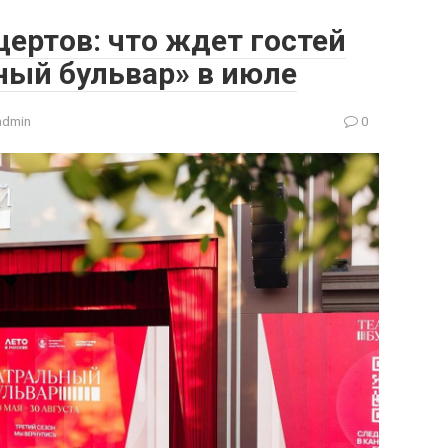
цертов: что ждет гостей
ный бульвар» в июле
admin
0