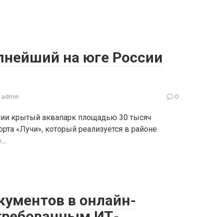
пнейший на юге России
admin
0
сии крытый аквапарк площадью 30 тысяч
орта «Лучи», который реализуется в районе
е…
кументов в онлайн-
требованным ИТ-