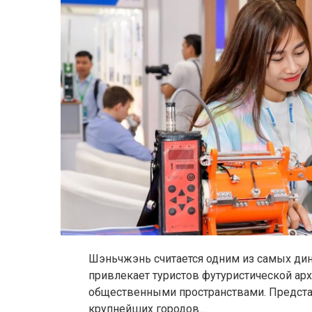
Шэньчжэнь считается одним из самых ди
привлекает туристов футуристической ар
общественными пространствами. Предста
крупнейших городов…