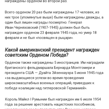
награждены орденом во второй раз.
Всего орденом 20 раз были награждены 17 человек, из
них трое (упомянутые выше) были награждены дважды, а
один был лишен награды посмертно. Генерал
Иван Черняховский (1907-1945) должен был быть
награжден орденом 23 февраля 1945 года, но умер 18
февраля и не был «посвящен в рыцари».
Какой американский президент награжден
советским Орденом Победа?
Орденом также награждены 5 иностранцев. Им наградили
британского фельдмаршала Бернарда Монтгомери и
президента США — Дуайта Эйзенхауэра 5 июня 1945 года
«за выдающиеся успехи во время проведения
широкомасштабных военных операций, приведших к
победе коалиции над гитлеровской Германией».
Король Майкл I Румынии был награжден им 6 июля 1954
года за решение арестовать нацистских пособников,