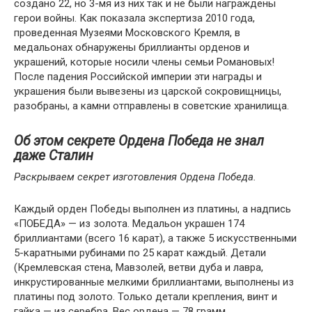
создано 22, но 3-мя из них так и не были награждены
герои войны. Как показала экспертиза 2010 года,
проведенная Музеями Московского Кремля, в
медальонах обнаружены бриллианты орденов и
украшений, которые носили члены семьи Романовых!
После падения Российской империи эти награды и
украшения были вывезены из царской сокровищницы,
разобраны, а камни отправлены в советские хранилища.
Об этом секрете Ордена Победа не знал
даже Сталин
Раскрываем секрет изготовления Ордена Победа.
Каждый орден Победы выполнен из платины, а надпись
«ПОБЕДА» — из золота. Медальон украшен 174
бриллиантами (всего 16 карат), а также 5 ​​искусственными
5-каратными рубинами по 25 карат каждый. Детали
(Кремлевская стена, Мавзолей, ветви дуба и лавра,
инкрустированные мелкими бриллиантами, выполнены из
платины под золото. Только детали крепления, винт и
гайка — из серебра. Вес ордена — 78 грамм.