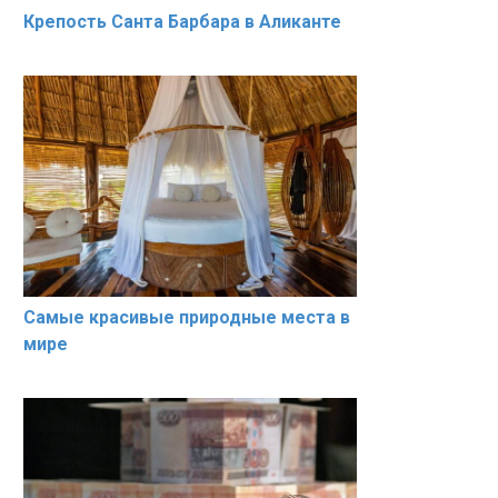
Крепость Санта Барбара в Аликанте
Cамые красивые природные места в
мире