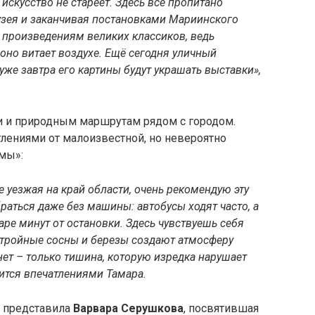
 искусство не стареет. Здесь всё пропитано
музея и заканчивая постановками Мариинского
к произведениям великих классиков, ведь
 оно витает воздухе. Ещё сегодня уличный
уже завтра его картины будут украшать выставки»,
и и природным маршрутам рядом с городом.
лениями от малоизвестной, но невероятно
мы»:
не уезжая на край области, очень рекомендую эту
раться даже без машины: автобусы ходят часто, а
аре минут от остановки. Здесь чувствуешь себя
 стройные сосны и березы создают атмосферу
ет – только тишина, которую изредка нарушает
елится впечатлениями Тамара.
а представила
Варвара Серушкова
, посвятившая