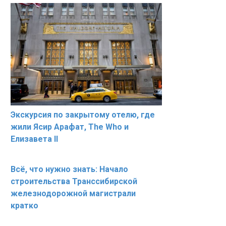
Экскурсия по закрытому отелю, где
жили Ясир Арафат, The Who и
Елизавета II
Всё, что нужно знать: Начало
строительства Транссибирской
железнодорожной магистрали
кратко