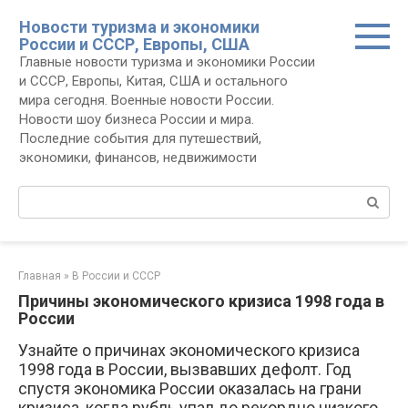
Перейти
Новости туризма и экономики
к
России и СССР, Европы, США
контенту
Главные новости туризма и экономики России
и СССР, Европы, Китая, США и остального
мира сегодня. Военные новости России.
Новости шоу бизнеса России и мира.
Последние события для путешествий,
экономики, финансов, недвижимости
Поиск:
Главная
»
В России и СССР
Причины экономического кризиса 1998 года в
России
Узнайте о причинах экономического кризиса
1998 года в России, вызвавших дефолт. Год
спустя экономика России оказалась на грани
кризиса, когда рубль упал до рекордно низкого