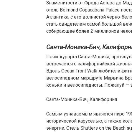
Знаменитости от Фреда Астера до Ма
отель Belmond Copacabana Palace пос
Атлантика, с его волнистой черно-бел
стать свидетелем самой большой вече
собирающее более 2 миллионов чело
Санта-Моника-Бич, Калифорн
Пляж курорта Санта-Моника, протянувш
встречается с калифорнийской жизнь
Вдоль Ocean Front Walk любители фит
велосипедном маршруте Марвина Бра
коньки и велосипедисты. Пожалуй — 
Санта-Моника-Бич, Калифорния
Самым узнаваемым является пирс 190
исторической каруселью, а также кол
энергии. Отель Shutters on the Beach 