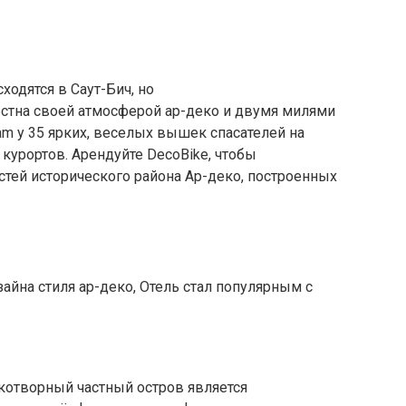
ходятся в Саут-Бич, но
стна своей атмосферой ар-деко и двумя милями
ram у 35 ярких, веселых вышек спасателей на
курортов. Арендуйте DecoBike, чтобы
тей исторического района Ар-деко, построенных
йна стиля ар-деко, Отель стал популярным с
рукотворный частный остров является