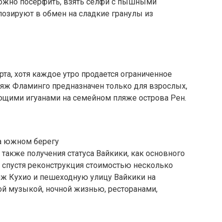
ожно посёрфить, взять селфи с пышными
позируют в обмен на сладкие гранулы из
рта, хотя каждое утро продается ограниченное
яж Фламинго предназначен только для взрослых,
ающими игуанами на семейном пляже острова Рен.
а южном берегу
 а также получения статуса Вайкики, как основного
е спустя реконструкция стоимостью несколько
ж Кухио и пешеходную улицу Вайкики на
й музыкой, ночной жизнью, ресторанами,