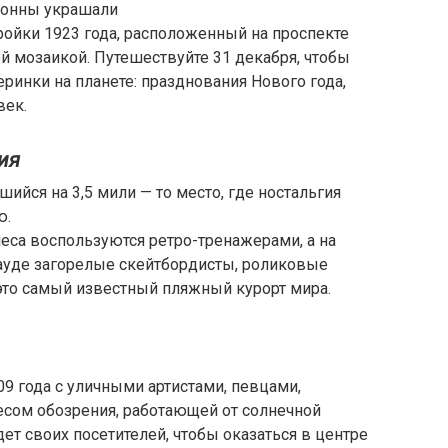
донны украшали
тройки 1923 года, расположенный на проспекте
ой мозаикой. Путешествуйте 31 декабря, чтобы
ринки на планете: празднования Нового года,
век.
ия
ийся на 3,5 мили — то место, где ностальгия
ю.
неса воспользуются ретро-тренажерами, а на
уде загорелые скейтбордисты, роликовые
это самый известный пляжный курорт мира.
9 года с уличными артистами, певцами,
есом обозрения, работающей от солнечной
ждет своих посетителей, чтобы оказаться в центре