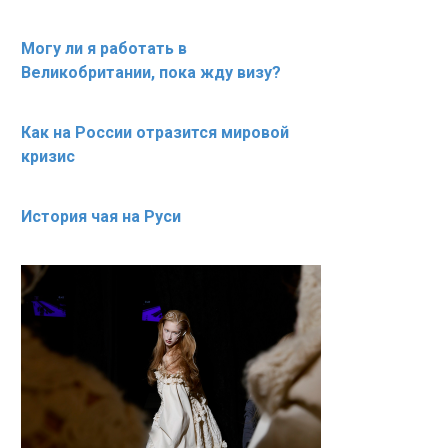
Могу ли я работать в
Великобритании, пока жду визу?
Как на России отразится мировой
кризис
История чая на Руси