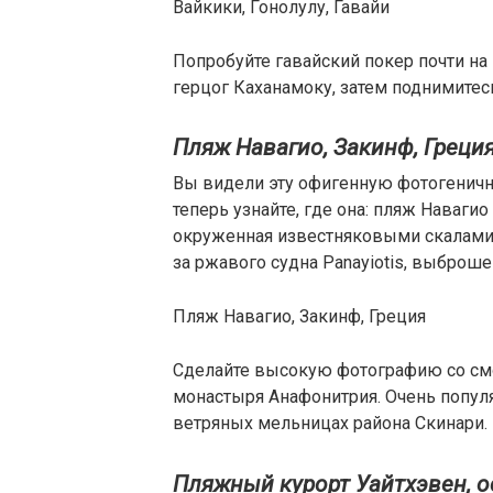
Вайкики, Гонолулу, Гавайи
Попробуйте гавайский покер почти на 
герцог Каханамоку, затем поднимитес
Пляж Навагио, Закинф, Греци
Вы видели эту офигенную фотогеничн
теперь узнайте, где она: пляж Наваги
окруженная известняковыми скалами,
за ржавого судна Panayiotis, выброше
Пляж Навагио, Закинф, Греция
Сделайте высокую фотографию со см
монастыря Анафонитрия. Очень попул
ветряных мельницах района Скинари.
Пляжный курорт Уайтхэвен, о