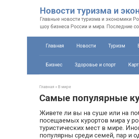
Перейти
Новости туризма и эко
к
контенту
Главные новости туризма и экономики Рос
шоу бизнеса России и мира. Последние с
Главная
Новости
Туризм
Бизнес
Здоровье и спорт
Карт
Главная
»
В мире
Самые популярные к
Живете ли вы на суше или на п
посещаемых курортов мира у р
туристических мест в мире. Ино
популярны среди семей, пар и 