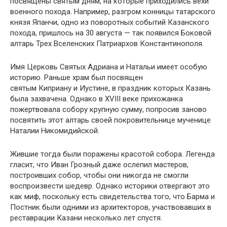
посвящены святым дням, на которые приходились вехи
военного похода. Например, разгром конницы татарского
князя Япанчи, одно из поворотных событий Казанского
похода, пришлось на 30 августа — так появился Боковой
алтарь Трех Вселенских Патриархов Константинополя.
Имя Церковь Святых Адриана и Натальи имеет особую
историю. Раньше храм был посвящен
святым Киприану и Иустине, в праздник которых Казань
была захвачена. Однако в XVIII веке прихожанка
пожертвовала собору крупную сумму, попросив заново
посвятить этот алтарь своей покровительнице мученице
Наталии Никомидийской.
Жившие тогда были поражены красотой собора. Легенда
гласит, что Иван Грозный даже ослепил мастеров,
построивших собор, чтобы они никогда не смогли
воспроизвести шедевр. Однако историки отвергают это
как миф, поскольку есть свидетельства того, что Барма и
Постник были одними из архитекторов, участвовавших в
реставрации Казани несколько лет спустя.