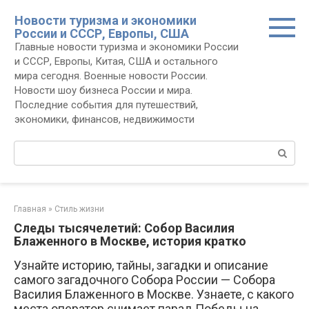
Перейти
Новости туризма и экономики
к
России и СССР, Европы, США
контенту
Главные новости туризма и экономики России
и СССР, Европы, Китая, США и остального
мира сегодня. Военные новости России.
Новости шоу бизнеса России и мира.
Последние события для путешествий,
экономики, финансов, недвижимости
Поиск:
Главная
»
Стиль жизни
Следы тысячелетий: Собор Василия
Блаженного в Москве, история кратко
Узнайте историю, тайны, загадки и описание
самого загадочного Собора России — Собора
Василия Блаженного в Москве. Узнаете, с какого
места оператор снимает парад Победы на