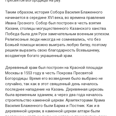
Пресвятой Богородицы на рву.
Таким образом, история Собора Василия Блаженного
начинается в середине XVI века, во времена правления
Ивана Грозного. Собор был построен в честь взятия
Казани, столицы могущественного Казанского ханства.
Победа была для Руси замечательным военным успехом.
Религиозные люди никогда не сомневались, что без
Божьей помощи можно выиграть любую битву, поэтому
решили выразить свою благодарность Всевышнему,
воздвигнув богато украшенный храм.
Деревянный храм был построен на Красной площади
Москвы в 1553 году в честь Покрова Пресвятой
Богородицы. Время его возведения было выбрано не
случайно, так как в этот священный день началось
последнее нападение на Казань. Деревянная церковь
была временным зданием, а через два года началось
строительство каменной церкви. Архитекторами Храма
Василия Блаженного были Барма и Постник. Как и в
деревянной церкви, в каменной церкви алтари были