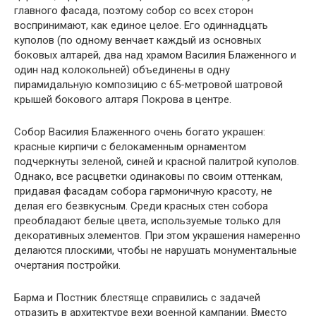
главного фасада, поэтому собор со всех сторон
воспринимают, как единое целое. Его одиннадцать
куполов (по одному венчает каждый из основных
боковых алтарей, два над храмом Василия Блаженного и
один над колокольней) объединены в одну
пирамидальную композицию с 65-метровой шатровой
крышей бокового алтаря Покрова в центре.
Собор Василия Блаженного очень богато украшен:
красные кирпичи с белокаменным орнаментом
подчеркнуты зеленой, синей и красной палитрой куполов.
Однако, все расцветки одинаковы по своим оттенкам,
придавая фасадам собора гармоничную красоту, не
делая его безвкусным. Среди красных стен собора
преобладают белые цвета, используемые только для
декоративных элементов. При этом украшения намеренно
делаются плоскими, чтобы не нарушать монументальные
очертания постройки.
Барма и Постник блестяще справились с задачей
отразить в архитектуре вехи военной кампании. Вместо