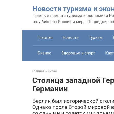
Перейти
Новости туризма и эко
к
контенту
Главные новости туризма и экономики Рос
шоу бизнеса России и мира. Последние с
Главная
Новости
Туризм
Бизнес
Здоровье и спорт
Карт
Главная
»
Китай
Столица западной Ге
Германии
Берлин был исторической столи
Однако после Второй мировой 
союзными и советскими зонам