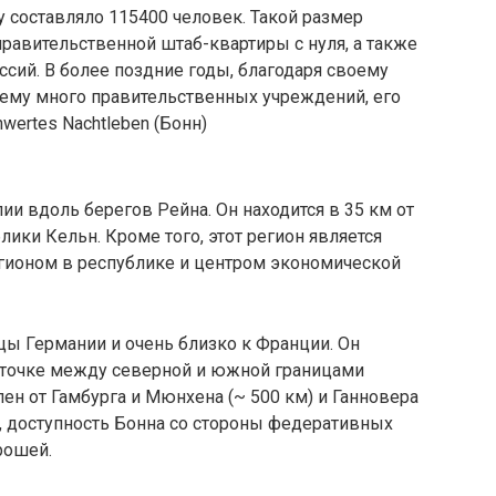
у составляло 115400 человек. Такой размер
равительственной штаб-квартиры с нуля, а также
сий. В более поздние годы, благодаря своему
му много правительственных учреждений, его
wertes Nachtleben (Бонн)
и вдоль берегов Рейна. Он находится в 35 км от
ики Кельн. Кроме того, этот регион является
ионом в республике и центром экономической
цы Германии и очень близко к Франции. Он
 точке между северной и южной границами
ен от Гамбурга и Мюнхена (~ 500 км) и Ганновера
м, доступность Бонна со стороны федеративных
рошей.