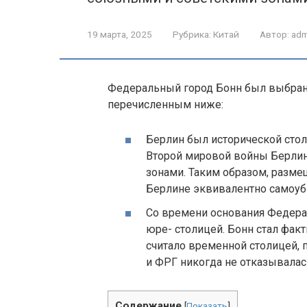
19 марта, 2025
Рубрика:
Китай
Автор:
adm
Федеральный город Бонн был выбран
перечисленным ниже:
Берлин был исторической стол
Второй мировой войны Берли
зонами. Таким образом, разм
Берлине эквивалентно самоуб
Со времени основания Федера
юре- столицей. Бонн стал фак
считало временной столицей, 
и ФРГ никогда не отказывалас
Содержание
[
Показать
]