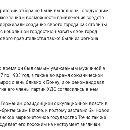
критерии отбора не были выполнены, следующим
аселения и возможности привлечения средств.
ддерживали создание своего города как столицы.
о с небольшой гордостью назвать свой город
ового правительства также были из региона
 то время он был самым уважаемым мужчиной в
7 по 1933 год, а также во время союзнической
вырос очень близко к Бонну, и он рекомендовал
гие его члены партии ХДС согласились в нем.
Германии, резиденцией оккупационной власти в
британским Bizone, и поэтому заставил бы новое
анское марионеточное государство.Точно так же
сделает его похожим на инструмент англичан.