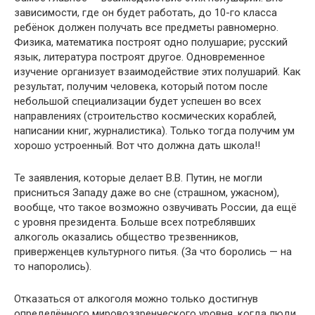
зависимости, где он будет работать, до 10-го класса
ребёнок должен получать все предметы равномерно.
Физика, математика построят одно полушарие; русский
язык, литература построят другое. Одновременное
изучение организует взаимодействие этих полушарий. Как
результат, получим человека, который потом после
небольшой специализации будет успешен во всех
направлениях (строительство космических кораблей,
написании книг, журналистика). Только тогда получим ум
хорошо устроенный. Вот что должна дать школа!!
Те заявления, которые делает В.В. Путин, не могли
присниться Западу даже во сне (страшном, ужасном),
вообще, что такое возможно озвучивать России, да ещё
с уровня президента. Больше всех потреблявших
алкоголь оказались общество трезвенников,
приверженцев культурного питья. (За что боролись — на
то напоролись).
Отказаться от алкоголя можно только достигнув
определённого мировоззренческого уровня, когда люди