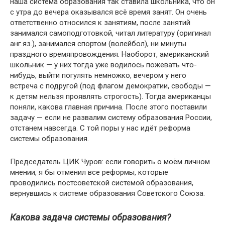
наша система образования так ставила школьника, что он
с утра до вечера оказывался всё время занят. Он очень
ответственно относился к занятиям, после занятий
занимался самоподготовкой, читал литературу (оригинал
анг.яз.), занимался спортом (волейбол), ни минуты
праздного времяпровождения. Наоборот, американский
школьник — у них тогда уже водилось пожевать что-
нибудь, выйти погулять немножко, вечером у него
встреча с подругой (под флагом демократии, свободы —
к детям нельзя проявлять строгость). Тогда американцы
поняли, какова главная причина. После этого поставили
задачу — если не развалим систему образования России,
отстанем навсегда. С той поры у нас идёт реформа
системы образования.
Председатель ЦИК Чуров: если говорить о моём личном
мнении, я бы отменил все реформы, которые
проводились постсоветской системой образования,
вернувшись к системе образования Советского Союза.
Какова задача системы образования?