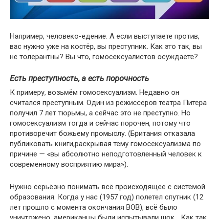
Например, человеко-едение. А если выступаете против,
вас нужно уже на костёр, вы преступник. Как это так, вы
не толерантны? Вы что, гомосексуалистов осуждаете?
Есть преступность, а есть порочность
К примеру, возьмём гомосексуализм. Недавно он
считался преступным. Один из режиссёров театра Питера
получил 7 лет тюрьмы, а сейчас это не преступно. Но
гомосексуализм тогда и сейчас порочен, потому что
противоречит божьему промыслу. (Британия отказала
публиковать книги,раскрывая тему гомосексуализма по
причине — «вы абсолютно неподготовленный человек к
современному восприятию мира»).
Нужно серьёзно понимать всё происходящее с системой
образования. Когда у нас (1957 год) полетел спутник (12
лет прошло с момента окончания ВОВ), всё было
уничтожено, американцы были испытывали шок… Как так,