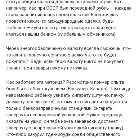
статус общей валюты для всех остальных стран. Вот,
например, как при СССР был переводной рубль — каждая
стана рассчитывалась своей валютой. Если хочешь
провести какие-то международные сделки, будь
любезен — купи валюту той страны, которая будет
иметься нашим банком (глобальным обменником).
Через энергообеспеченную валюту всегда сможешь что-
то купить, конечно если твою валюту кто-то будет
покупать?! Ведь, если твою валюту никто не покупает,
значит твои товары никому не нужны.
Как работает эта матрица? Рассмотрим пример опыта
борьбы с табако-курением (Ванкувер, Канада). Там нигде
невозможно ребёнку увидеть сигарету (штучно, пачку,
дымящуюся сигарету), потому что сигареты продаются
только бензозаправочными станциями, сигареты
завернуты непрозрачной упаковкой. Нужно продавцу
сказать на ушко, он тебе из-за занавески достанет
завернутую непрозрачной упаковкой сигарету (пачку).
Кто-либо закурил где-нибудь среди общественного