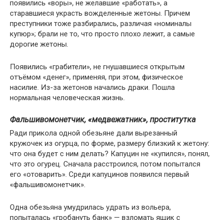
появились «воры», не желавшие «работать», а
старавшиеся украсть вожделенные жетоны. Причем
преступники тоже разбирались, различая «номиналы
купюр»; брали не то, что просто плохо лежит, а самые
дорогие жетоны.
Появились «грабители», не гнушавшиеся открытым
отъёмом «денег», применяя, при этом, физическое
насилие. Из-за жетонов начались драки. Пошла
нормальная человеческая жизнь.
Фальшивомонетчик, «медвежатник», проститутка
Ради прикола одной обезьяне дали вырезанный
кружочек из огурца, по форме, размеру близкий к жетону:
что она будет с ним делать? Капуцин не «купился», понял,
что это огурец. Сначала расстроился, потом попытался
его «отоварить». Среди капуцинов появился первый
«фальшивомонетчик».
Одна обезьяна умудрилась удрать из вольера,
попыталась «гробануть банк» — взломать ящик с