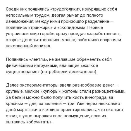
Среди них появились «трудоголики», изнурявшие себя
непосильным трудом, дергая рычаг до полного
изнеможения; между ними произошло разделение —
появились «транжиры» и «скопидомы». Первые
устраивали «пир горой», сразу проедая «заработанное»,
вторые довольствовались малым, заботливо сохраняли
накопленный капитал.
Появились «лентяи», не желавшие обременять себя
физическими нагрузками, влачащие «жалкое
существование» (потребители деликатесов).
Далее экспериментаторы ввели разнообразие денег —
крупные, мелкие «купюры»: жетоны стали разноцветными.
За белый можно было получить кисть винограда, за
красный — две, за зеленый — три. Уже через несколько
дней мартышки отчетливо ориентировались, что сколько
стоит, шумно выражая своё возмущение, если их
пытались «обсчитать».