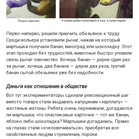
Перво-наперво, решили приучить обезьянок к труду.
Среди вольера установили рычаг, нажав на который
мартышка получала банан, виноград или шоколадку. Этот
этап проходил без трудностей, животные быстро уловили
связь рычаг-лакомство. Хочешь банан — дерни один раз
за рычаг, хочешь два банана — дерни два раза, третий
банан сытой обезьянке уже без надобности.
Деньги как отношение в обществе
Вот тут экспериментаторы сделали революционный шаг:
вместо товара стали выдавать капуцинам «зарплату» —
жестяные жетоны. Ребята очень переживали, догадаются
ли мартышки, что пластиковые карточки — тот же банан,
яблоко либо шоколадка? Мартышки догадались. Прямо
на глазах стали «очеловечиваться», приобретая все
свойственные людям стремления, пороки.