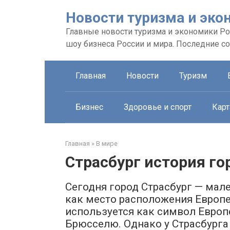
Перейти
Новости туризма и эко
к
контенту
Главные новости туризма и экономики Рос
шоу бизнеса России и мира. Последние с
Главная
Новости
Туризм
Бизнес
Здоровье и спорт
Карт
Главная
»
В мире
Страсбург история го
Сегодня город Страсбург — мал
как место расположения Европе
используется как символ Европ
Брюсселю. Однако у Страсбурга 