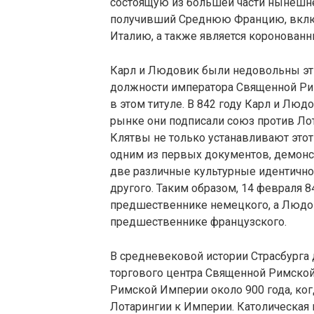
состоящую из большей части нынешней
получивший Среднюю Францию, включ
Италию, а также является коронова
Карл и Людовик были недовольны эти
должности императора Священной Рим
в этом титуле. В 842 году Карл и Люд
рынке они подписали союз против Лот
Клятвы не только устанавливают это
одним из первых документов, демон
две различные культурные идентично
другого. Таким образом, 14 февраля 8
предшественнике немецкого, а Людо
предшественнике французского.
В средневековой истории Страсбурга 
торгового центра Священной Римской
Римской Империи около 900 года, ког
Лотарингии к Империи. Католическая