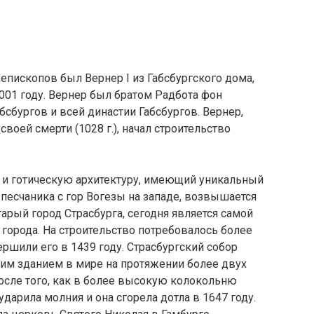
епископов был Вернер I из Габсбургского дома,
1001 году. Вернер был братом Радбота фон
абсбургов и всей династии Габсбургов. Вернер,
воей смерти (1028 г.), начал строительство
 и готическую архитектуру, имеющий уникальный
 песчаника с гор Вогезы на западе, возвышается
тарый город Страсбурга, сегодня является самой
города. На строительство потребовалось более
ершили его в 1439 году. Страсбургский собор
им зданием в мире на протяжении более двух
после того, как в более высокую колокольню
дарила молния и она сгорела дотла в 1647 году.