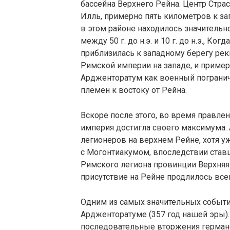
бассейна Верхнего Рейна. Центр Стра
Илль, примерно пять километров к за
в этом районе находилось значительн
между 50 г. до н.э. и 10 г. до н.э., К
приблизилась к западному берегу рек
Римской империи на западе, и приме
Ардженторатум как военный погранич
племен к востоку от Рейна.
Вскоре после этого, во время правлен
империя достигла своего максимума.
легионеров на верхнем Рейне, хотя у
с Могонтиакумом, впоследствии ста
Римского легиона провинции Верхняя
присутствие на Рейне продлилось все
Одним из самых значительных событий
Ардженторатуме (357 год нашей эры
последовательные вторжения герман