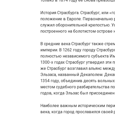
Только в 1874 году ее снова превзош
История Страсбурга. Страсбург, или «г
положение в Европе. Первоначально 
служил оборонительной крепостью. У
построенного на болотистом острове н
В средние века Страсбург также стр
империи. В 1262 году городу Страсбу
полностью независимого субъекта Им
1300-х годах Страсбург утвердил эти 
же Страсбург возглавил альянс меж
Эльзаса, названный Декаполем. Дека
1354 году, объединив десять вольных
местом судебного разбирательства по
годов, когда Эльзас был присоединен
Наиболее важным историческим период
века, когда город прославился своей