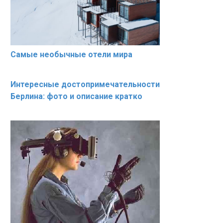
Самые необычные отели мира
Интересные достопримечательности
Берлина: фото и описание кратко