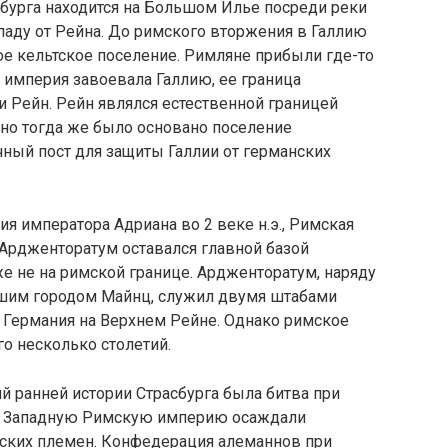
сбурга находится на Большом Илье посреди реки
паду от Рейна. До римского вторжения в Галлию
ое кельтское поселение. Римляне прибыли где-то
огда империя завоевала Галлию, ее граница
и Рейн. Рейн являлся естественной границей
рно тогда же было основано поселение
ный пост для защиты Галлии от германских
ия императора Адриана во 2 веке н.э., Римская
 Ардженторатум оставался главной базой
же не на римской границе. Ардженторатум, наряду
вшим городом Майнц, служил двумя штабами
 Германия на Верхнем Рейне. Однако римское
го несколько столетий.
 ранней истории Страсбурга была битва при
). Западную Римскую империю осаждали
ских племен. Конфедерация алеманнов при