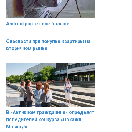
Android растет всё больше
Опасности при покупке квартиры на
вторичном рынке
В «Активном гражданине» определят
победителей конкурса «Покажи
Москву!»