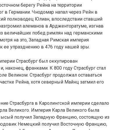
сточном берегу Рейна на территории
 в Германии. Чнодомар напал через Рейн в
кий полководец Юлиан, впоследствии ставший
азгромил алеманов в Ардженторатуме, изгнав
 из величайших побед римлян над германскими
мотря на это, Западная Римская империя
 к ее упразднению в 476 году нашей эры.
мперии Страсбург был оккупирован
, наконец, франками. К 800 году Страсбург стал
рле Великом. Страсбург продолжал оставаться
частке Рейна, хотя северный Майнц затмил его
ние Страсбурга в Каролингской империи сделало
рла Великого. Империя Карла Великого была
 Лысый получил Западную Францию, состоящую из
юдовик Немецкий получил Восточную Францию,