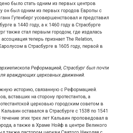
дено было стать одним из первых центров
 он был одним из первых городов Европы с
оганн Гутенберг усовершенствовал и представил
ге в 1440 году, а к 1460 году в Страсбурге
рг также стал первым городом, где издалась
 ассоциация теперь признает The Relation,
ролусом в Страсбурге в 1605 году, первой в
 архиепископа Реформацией, Страсбург был почти
 для враждующих церковных движений.
ожную историю, связанную с Реформацией.
в, вставших на сторону протестантов, а
ротестантской церковью городским советом в
 Кальвин оставался в Страсбурге с 1538 по 1541
В течение этих трех лет Кальвин проповедовал в
орода, а также в Храме Нойф в центре Великого
был также пастором церкви Святого Николая с