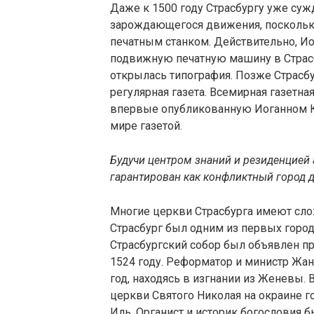
Даже к 1500 году Страсбургу уже суж
зарождающегося движения, поскольку
печатным станком. Действительно, И
подвижную печатную машину в Страсбур
открылась типография. Позже Страсбу
регулярная газета. Всемирная газетная
впервые опубликованную Иоганном Ка
мире газетой.
Будучи центром знаний и резиденцией
гарантирован как конфликтный город
Многие церкви Страсбурга имеют сл
Страсбург был одним из первых городо
Страсбургский собор был объявлен п
1524 году. Реформатор и министр Жан
год, находясь в изгнании из Женевы. 
церкви Святого Николая на окраине г
Иль. Органист и историк богословия 