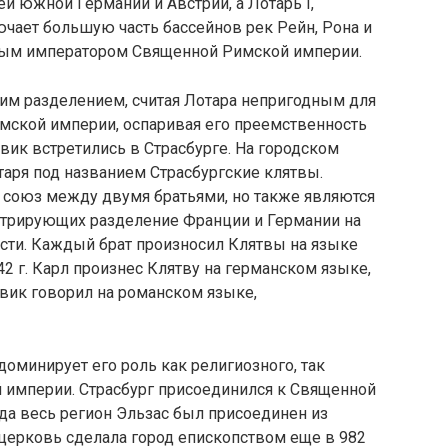
 южной Германии и Австрии, а Лотарь I,
ает большую часть бассейнов рек Рейн, Рона и
нным императором Священной Римской империи.
м разделением, считая Лотара непригодным для
ской империи, оспаривая его преемственность
овик встретились в Страсбурге. На городском
аря под названием Страсбургские клятвы.
т союз между двумя братьями, но также являются
стрирующих разделение Франции и Германии на
сти. Каждый брат произносил Клятвы на языке
42 г. Карл произнес Клятву на германском языке,
вик говорил на романском языке,
доминирует его роль как религиозного, так
 империи. Страсбург присоединился к Священной
да весь регион Эльзас был присоединен из
 церковь сделала город епископством еще в 982