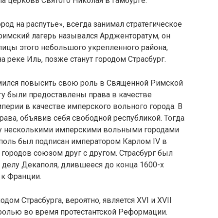
ла церковь Святого Николая в Гамбурге.
ород на распутье», всегда занимал стратегическое
римский лагерь назывался Ардженторатум, он
лицы этого небольшого укрепленного района,
а реке Иль, позже станут городом Страсбург.
емился повысить свою роль в Священной Римской
ргу были предоставлены права в качестве
перии в качестве имперского вольного города. В
права, объявив себя свободной республикой. Тогда
ду несколькими имперскими вольными городами
поль был подписан императором Карлом IV в
 городов союзом друг с другом. Страсбург был
 делу Декаполя, длившееся до конца 1600-х
 к Франции.
ом Страсбурга, вероятно, является XVI и XVII
 ролью во время протестантской Реформации.