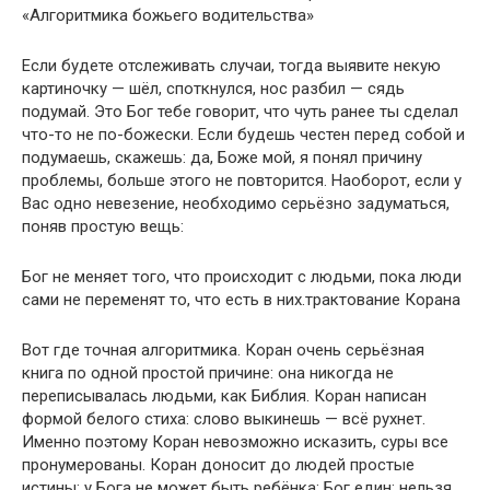
«Алгоритмика божьего водительства»
Если будете отслеживать случаи, тогда выявите некую
картиночку — шёл, споткнулся, нос разбил — сядь
подумай. Это Бог тебе говорит, что чуть ранее ты сделал
что-то не по-божески. Если будешь честен перед собой и
подумаешь, скажешь: да, Боже мой, я понял причину
проблемы, больше этого не повторится. Наоборот, если у
Вас одно невезение, необходимо серьёзно задуматься,
поняв простую вещь:
Бог не меняет того, что происходит с людьми, пока люди
сами не переменят то, что есть в них.трактование Корана
Вот где точная алгоритмика. Коран очень серьёзная
книга по одной простой причине: она никогда не
переписывалась людьми, как Библия. Коран написан
формой белого стиха: слово выкинешь — всё рухнет.
Именно поэтому Коран невозможно исказить, суры все
пронумерованы. Коран доносит до людей простые
истины: у Бога не может быть ребёнка; Бог един; нельзя