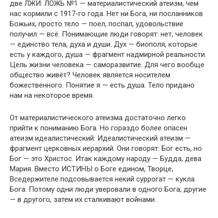
две ЛЖИ: ЛОЖЬ №1 — материалистический атеизм, чем
нас кормили с 1917-го года. Нет ни Бога, ни посланников
Божьих, просто тело — поел, поспал, удовольствие
получил — всё. Понимающие люди говорят: нет, человек
— единство тела, духа и души. Дух — биополя, которые
есть у каждого, душа — фрагмент надмирной реальности.
Цель жизни человека — саморазвитие. Для чего вообще
общество живёт? Человек является носителем
божественного. Понятие я — есть душа. Тело придано
нам на некоторое время.
От материалистического атеизма достаточно легко
прийти к пониманию Бога. Но гораздо более опасен
атеизм идеалистический. Идеалистический атеизм —
фрагмент церковных иерархий. Они говорят: Бог есть, но
Бог — это Христос. Итак каждому народу — Будда, дева
Мария. Вместо ИСТИНЫ о Боге едином, Творце,
Вседержителе подсовывается некий суррогат — кукла
Бога. Потому одни люди уверовали в одного Бога, другие
— в другого, затем их сталкивают войнами.