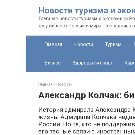
Перейти
Новости туризма и эко
к
контенту
Главные новости туризма и экономики Рос
шоу бизнеса России и мира. Последние с
Главная
Новости
Туризм
Бизнес
Здоровье и спорт
Карт
Главная
»
Новости
Александр Колчак: б
История адмирала Александра К
жизнь. Адмирала Колчака недав
России. Но те, кто не поддержив
его тесные связи с иностранны