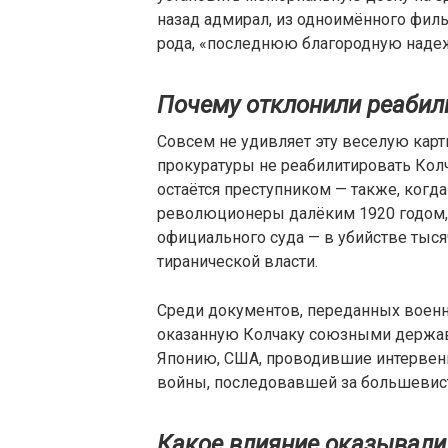
назад адмирал, из одноимённого филь
рода, «последнюю благородную наде
Почему отклонили реабил
Совсем не удивляет эту веселую карт
прокуратуры не реабилитировать Колч
остаётся преступником — также, когда
революционеры далёким 1920 годом,
официального суда — в убийстве тыся
тиранической власти.
Среди документов, переданных военно
оказанную Колчаку союзными держав
Японию, США, проводившие интервен
войны, последовавшей за большевис
Какое влияние оказывали 