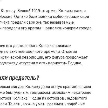
Колчаку. Весной 1919-го армия Колчака заняла
я Москве. Однако большевики мобилизовали свои
лчака предали свои же, так называемые,
хи передали его врагам — революционерам города
ия его деятельности Колчака признали
ия по законам военного времени. Отметив
листической революции, его фигура продолжает
одолжая дискуссии о его «верности» Родине.
или предатель?
ская фигура. Колчаку дали статус правителя всея
также был учёным, географом, имеющим некоторые
Остров Колчака — один из островов Ледовитого
али. То есть, нужно уметь различать подобные