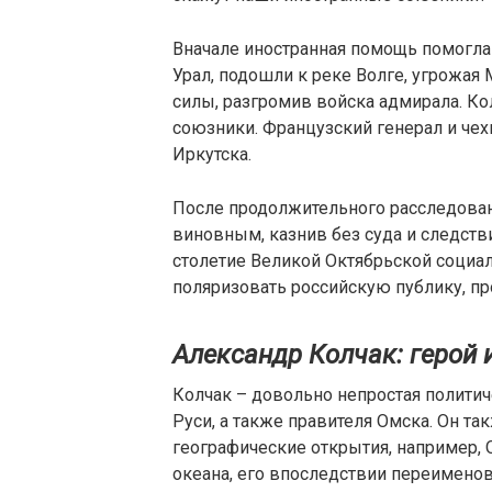
Вначале иностранная помощь помогла 
Урал, подошли к реке Волге, угрожа
силы, разгромив войска адмирала. Ко
союзники. Французский генерал и че
Иркутска.
После продолжительного расследован
виновным, казнив без суда и следств
столетие Великой Октябрьской социа
поляризовать российскую публику, пр
Александр Колчак: герой 
Колчак – довольно непростая политиче
Руси, а также правителя Омска. Он 
географические открытия, например, 
океана, его впоследствии переименов