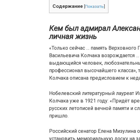
Содержание
[
Показать
]
Кем был адмирал Алексан
личная жизнь
«Только сейчас … память Верховного
Васильевича Колчака возрождается … 
выдающийся человек, любознательны
профессионал высочайшего класса», т
Колчака описана предисловием к нед
Нобелевский литературный лауреат И
Колчака уже в 1921 году: «Придёт вре
русских летописей вечной памяти и с
пришло.
Российский сенатор Елена Мизулина 
установить мемориальную доску на зд