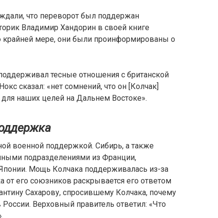
ждали, что переворот был поддержан
торик Владимир Хандорин в своей книге
о крайней мере, они были проинформированы о
поддерживал тесные отношения с британской
окс сказал: «нет сомнений, что он [Колчак]
 для наших целей на Дальнем Востоке».
поддержка
ной военной поддержкой. Сибирь, а также
нными подразделениями из Франции,
 Японии. Мощь Колчака поддерживалась из-за
а от его союзников раскрывается его ответом
антину Сахарову, спросившему Колчака, почему
в России. Верховный правитель ответил: «Что
.