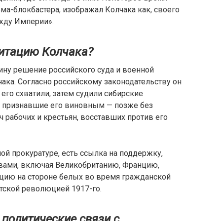
ма-блокбастера, изображал Колчака как, своего
жду Империи».
итацию Колчака?
ину решение российского суда и военной
ака. Согласно российскому законодательству он
 его схватили, затем судили сибирские
 признавшие его виновным — позже без
ч рабочих и крестьян, восставших против его
й прокуратуре, есть ссылка на поддержку,
ами, включая Великобританию, Францию,
цию на стороне белых во время гражданской
тской революцией 1917-го.
политические связи с