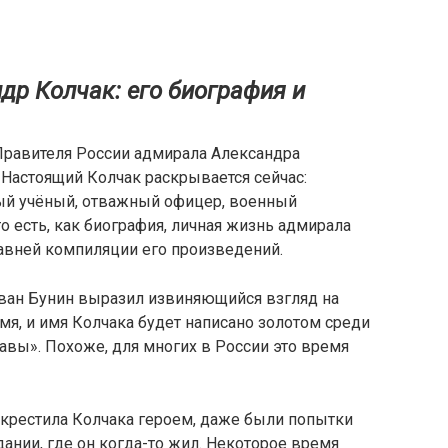
др Колчак: его биография и
 Правителя России адмирала Александра
Настоящий Колчак раскрывается сейчас:
й учёный, отважный офицер, военный
о есть, как биография, личная жизнь адмирала
авней компиляции его произведений.
ван Бунин выразил извиняющийся взгляд на
мя, и имя Колчака будет написано золотом среди
лавы». Похоже, для многих в России это время
окрестила Колчака героем, даже были попытки
ании, где он когда-то жил. Некоторое время