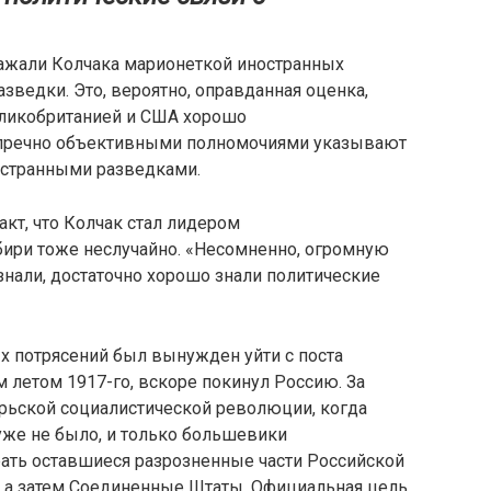
ажали Колчака марионеткой иностранных
азведки. Это, вероятно, оправданная оценка,
Великобританией и США хорошо
упречно объективными полномочиями указывают
остранными разведками.
кт, что Колчак стал лидером
ири тоже неслучайно. «Несомненно, огромную
 знали, достаточно хорошо знали политические
х потрясений был вынужден уйти с поста
етом 1917-го, вскоре покинул Россию. За
рьской социалистической революции, когда
 уже не было, и только большевики
ать оставшиеся разрозненные части Российской
, а затем Соединенные Штаты. Официальная цель