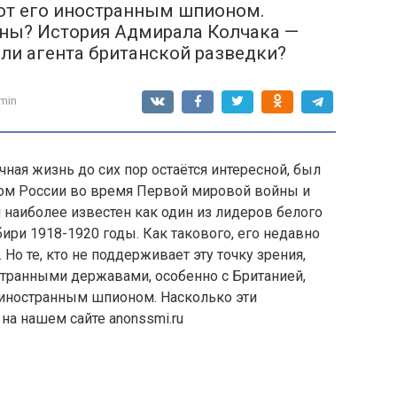
ают его иностранным шпионом.
рны? История Адмирала Колчака —
или агента британской разведки?
min
чная жизнь до сих пор остаётся интересной, был
м России во время Первой мировой войны и
наиболее известен как один из лидеров белого
ри 1918-1920 годы. Как такового, его недавно
 Но те, кто не поддерживает эту точку зрения,
странными державами, особенно с Британией,
о иностранным шпионом. Насколько эти
а нашем сайте anonssmi.ru