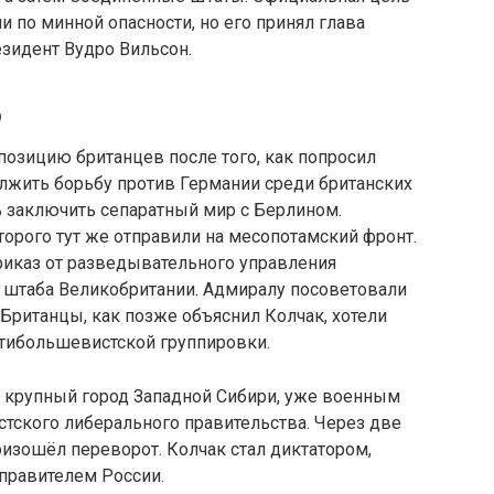
и по минной опасности, но его принял глава
езидент Вудро Вильсон.
ю
озицию британцев после того, как попросил
лжить борьбу против Германии среди британских
 заключить сепаратный мир с Берлином.
торого тут же отправили на месопотамский фронт.
приказ от разведывательного управления
 штаба Великобритании. Адмиралу посоветовали
 Британцы, как позже объяснил Колчак, хотели
нтибольшевистской группировки.
, крупный город Западной Сибири, уже военным
тского либерального правительства. Через две
изошёл переворот. Колчак стал диктатором,
правителем России.