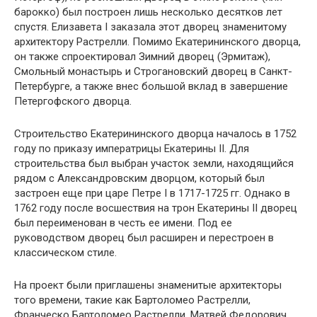
барокко) был построен лишь несколько десятков лет
спустя. Елизавета I заказала этот дворец знаменитому
архитектору Растрелли. Помимо Екатерининского дворца,
он также спроектировал Зимний дворец (Эрмитаж),
Смольный монастырь и Строгановский дворец в Санкт-
Петербурге, а также внес большой вклад в завершение
Петергофского дворца.
Строительство Екатерининского дворца началось в 1752
году по приказу императрицы Екатерины II. Для
строительства был выбран участок земли, находящийся
рядом с Александровским дворцом, который был
застроен еще при царе Петре I в 1717-1725 гг. Однако в
1762 году после восшествия на трон Екатерины II дворец
был переименован в честь ее имени. Под ее
руководством дворец был расширен и перестроен в
классическом стиле.
На проект были приглашены знаменитые архитекторы
того времени, такие как Бартоломео Растрелли,
Франческо Бартоломео Растрелли, Матвей Федорович