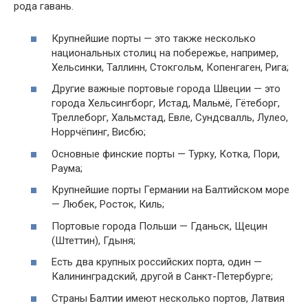
рода гавань.
Крупнейшие порты — это также несколько
национальных столиц на побережье, например,
Хельсинки, Таллинн, Стокгольм, Копенгаген, Рига;
Другие важные портовые города Швеции — это
города Хельсингборг, Истад, Мальмё, Гётеборг,
Треллеборг, Хальмстад, Евле, Сундсвалль, Лулео,
Норрчёпинг, Висбю;
Основные финские порты — Турку, Котка, Пори,
Раума;
Крупнейшие порты Германии на Балтийском море
— Любек, Росток, Киль;
Портовые города Польши — Гданьск, Щецин
(Штеттин), Гдыня;
Есть два крупных российских порта, один —
Калининградский, другой в Санкт-Петербурге;
Страны Балтии имеют несколько портов, Латвия