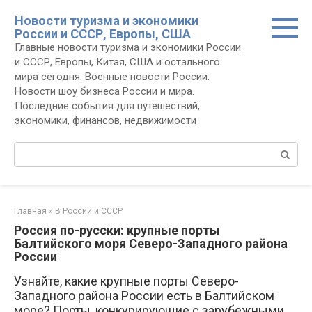
Перейти
Новости туризма и экономики
к
России и СССР, Европы, США
контенту
Главные новости туризма и экономики России
и СССР, Европы, Китая, США и остального
мира сегодня. Военные новости России.
Новости шоу бизнеса России и мира.
Последние события для путешествий,
экономики, финансов, недвижимости
Поиск:
Главная
»
В России и СССР
Россия по-русски: крупные порты
Балтийского моря Северо-Западного района
России
Узнайте, какие крупные порты Северо-
Западного района России есть в Балтийском
море? Порты, конкурирующие с зарубежными