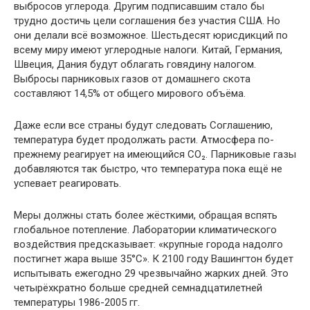
выбросов углерода. Другим подписавшим стало бы
трудно достичь цели соглашения без участия США. Но
они делали всё возможное. Шестьдесят юрисдикций по
всему миру имеют углеродные налоги. Китай, Германия,
Швеция, Дания будут облагать говядину налогом.
Выбросы парниковых газов от домашнего скота
составляют 14,5% от общего мирового объёма.
Даже если все страны будут следовать Соглашению,
температура будет продолжать расти. Атмосфера по-
прежнему реагирует на имеющийся CO₂. Парниковые газы
добавляются так быстро, что температура пока ещё не
успевает реагировать.
Меры должны стать более жёсткими, обращая вспять
глобальное потепление. Лаборатории климатического
воздействия предсказывает: «крупные города надолго
постигнет жара выше 35°C». К 2100 году Вашингтон будет
испытывать ежегодно 29 чрезвычайно жарких дней. Это
четырёхкратно больше средней семнадцатилетней
температуры 1986-2005 гг.