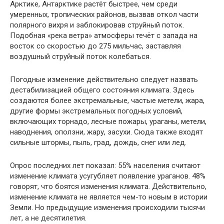
Арктике, Антарктике растёт быстрее, чем среди
умеренных, тропических районов, вызвав откол части
полярного вихря и заблокировав струйный поток.
Подобная «река ветра» атмосферы течёт с запада на
восток со скоростью до 275 мильчас, заставляя
воздушный струйный поток колебаться.
Погодные изменение действительно следует назвать
дестабилизацией общего состояния климата. Здесь
создаются более экстремальные, частые метели, жара,
другие формы экстремальных погодных условий,
включающих торнадо, лесные пожары, ураганы, метели,
наводнения, оползни, жару, засухи. Сюда также входят
сильные штормы, пыль, град, дождь, снег или лед.
Опрос последних лет показал: 55% населения считают
изменение климата усугубляет появление ураганов. 48%
говорят, что боятся изменения климата. Действительно,
изменение климата не является чем-то новым в истории
Земли. Но предыдущие изменения происходили тысячи
лет, а не десятилетия.