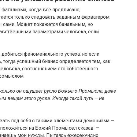
фатализма, когда всё предписано,
таётся только следовать заданным фарватером.
 сами. Может покажется банальным, но
равственными параметрами человека, если
 добиться феноменального успеха, но если
, тогда успешный бизнес определяется тем, как
человека, соотношением его собственного
Промыслом.
сколько он ощущает русло Божьего Промысла, даже
ым вещам этого русла. Иногда такой путь — не
ать под себя с такими элементами демонизма —
о положиться на Божий Промысел сказав: —
я знаешь мои нужды. Пытаясь ежесекундно