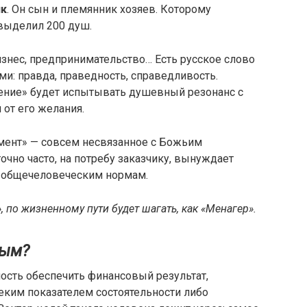
к
. Он сын и племянник хозяев. Которому
выделил 200 душ.
Бизнес, предпринимательство… Есть русское слово
ми: правда, праведность, справедливость.
ение» будет испытывать душевный резонанс с
от его желания.
мент» — совсем несвязанное с Божьим
чно часто, на потребу заказчику, вынуждает
е общечеловеческим нормам.
 по жизненному пути будет шагать, как «Менагер».
ным?
ость обеспечить финансовый результат,
ким показателем состоятельности либо