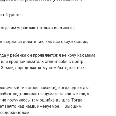
т 4 уровня:
когда им управляют только инстинкты;
 старается делать так, как все окружающие;
да у ребёнка он проявляется: я не хочу как мама
ок или предприниматель ставит себя в центр
 Земли, определяя: кому кем быть, как всё
ловечный тип строя психики), когда однажды
збил, подталкивает задуматься: как же так, я
т не получилось, там ошибка вышла. Тогда
ует Нечто над нами, именуемое — Высшим
Вседержителем.