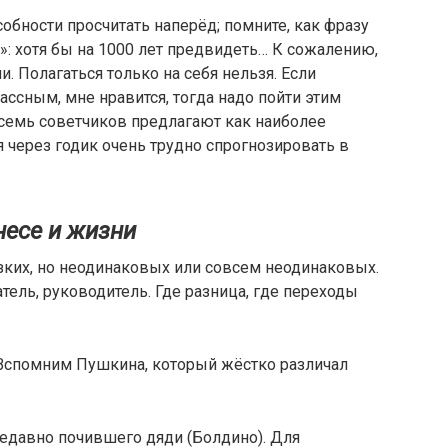
особности просчитать наперёд; помните, как фразу
»: хотя бы на 1000 лет предвидеть… К сожалению,
. Полагаться только на себя нельзя. Если
ассным, мне нравится, тогда надо пойти этим
й семь советчиков предлагают как наиболее
я через годик очень трудно спрогнозировать в
несе и жизни
изких, но неодинаковых или совсем неодинаковых.
тель, руководитель. Где разница, где переходы
Вспомним Пушкина, который жёстко различал
недавно почившего дяди (Болдино). Для