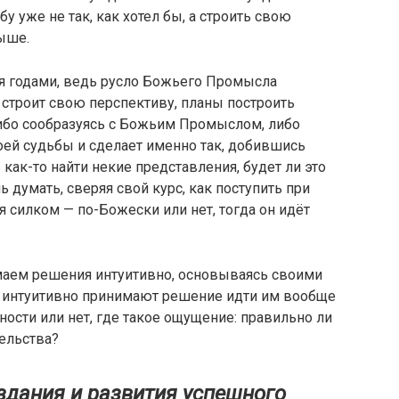
у уже не так, как хотел бы, а строить свою
ыше.
я годами, ведь русло Божьего Промысла
 строит свою перспективу, планы построить
ибо сообразуясь с Божьим Промыслом, либо
своей судьбы и сделает именно так, добившись
 как-то найти некие представления, будет ли это
 думать, сверяя свой курс, как поступить при
 силком — по-Божески или нет, тогда он идёт
маем решения интуитивно, основываясь своими
к интуитивно принимают решение идти им вообще
ости или нет, где такое ощущение: правильно ли
ельства?
здания и развития успешного