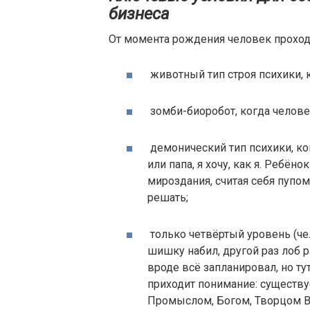
бизнеса
От момента рождения человек проходи
животный тип строя психики, 
зомби-биоробот, когда человек
демонический тип психики, ког
или папа, я хочу, как я. Ребён
мироздания, считая себя пупом
решать;
только четвёртый уровень (че
шишку набил, другой раз лоб ра
вроде всё запланировал, но ту
приходит понимание: существ
Промыслом, Богом, Творцом 